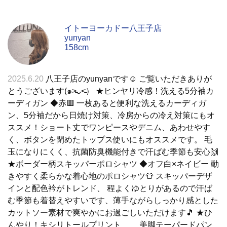
イトーヨーカドー八王子店
yunyan
158cm
2025.6.20
八王子店のyunyanです☺︎ ご覧いただきありが
とうございます(๑˃̵ᴗ˂̵） ★ヒンヤリ冷感！洗える5分袖カ
ーディガン ◆赤🟥 一枚あると便利な洗えるカーディガ
ン、5分袖だから日焼け対策、冷房からの冷え対策にもオ
ススメ！ショート丈でワンピースやデニム、あわせやす
く、ボタンを閉めたトップス使いにもオススメです。 毛
玉になりにくく、抗菌防臭機能付きで汗ばむ季節も安心🙌
★ボーダー柄スキッパーポロシャツ ◆オフ白×ネイビー 動
きやすく柔らかな着心地のポロシャツ👕 スキッパーデザ
インと配色衿がトレンド、 程よくゆとりがあるので汗ば
む季節も着替えやすいです、薄手ながらしっかり感とした
カットソー素材で爽やかにお過ごしいただけます🎵 ★ひ
んやり！キシリトールプリント 美脚テーパードパン