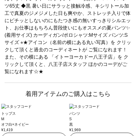
ツ65丈 ◆黒 暑い日にサラッと接触冷感、キシリトール加
工で真夏のジメジメした日も爽やか、ストレッチ入りで体
にピチッとしないのにもたつき感の無いすっきりシルエッ
ト、お仕事はもちろん普段使いにもオススメの夏パンツ✨
(着用サイズ) カーディガン/ポロシャツ:Mサイズ パンツ:S
サイズ ⭐︎★アイコン（名前の横にある丸い写真）を クリッ
クして頂くと過去のコーディネートが ご覧になれます！
また、その横にある 「イトーヨーカドー八王子店」を ク
リックして頂くと、八王子店スタッフ ほかのコーデがご
覧になれます☆★
着用アイテムのご購入はこちら
トップス
パンツ
M
S
オフ白×ネイビー
黒
¥1,419
¥1,969