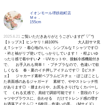
イオンモール堺鉄砲町店
Ｍｅ．
155cm
2025.6.21
ご覧いただきありがとうございます(*ﾟ▽ﾟ*)
【トップス】ヒンヤリ！綿100% 大人顔サマ見
えＴシャツ ・着心地のいい、シンプルなＴシャツです◎
・衿と袖がリブ使いでしっかりしています！ ・程よいゆ
ったり感で着やすい🎵 ・UVカットや、接触冷感機能付き
で、 お手入れも簡単！ ・プチプラなので、色違いで欲
しくなる 春・夏のイチ押しアイテムです♡ 【ビスチ
ェ】 ジャカード素材ペプラムビスチェ ・ぽこぽことし
た表面感のあるジャガード 素材で、ややストレッチ性
があります◎ ・腰まわりや、お尻をさりげなくカバーし
て くれる丈感で、肩紐で調節可能です！ ・普段のＴシ
ャツやブラウスに、合わせる だけでトレンド感の増す
お洒落アイテム♡ ＊6枚目…色違いの黒。（Mサイズ）