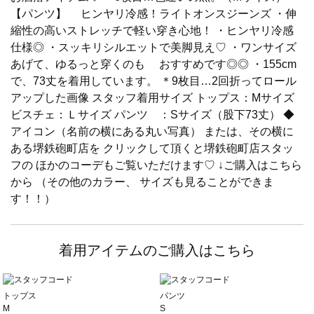
【パンツ】 ヒンヤリ冷感！ライトオンスジーンズ ・伸
縮性の高いストレッチで軽い穿き心地！ ・ヒンヤリ冷感
仕様◎ ・スッキリシルエットで美脚見え♡ ・ワンサイズ
あげて、ゆるっと穿くのも おすすめです◎◎ ・155cm
で、73丈を着用しています。 ＊9枚目…2回折ってロール
アップした画像 スタッフ着用サイズ トップス：Mサイズ
ビスチェ：Ｌサイズ パンツ ：Sサイズ（股下73丈） ◆
アイコン（名前の横にある丸い写真） または、その横に
ある堺鉄砲町店を クリックして頂くと堺鉄砲町店スタッ
フの ほかのコーデもご覧いただけます♡ ↓ご購入はこちら
から （その他のカラー、 サイズも見ることができま
す！！）
着用アイテムのご購入はこちら
トップス
パンツ
M
S