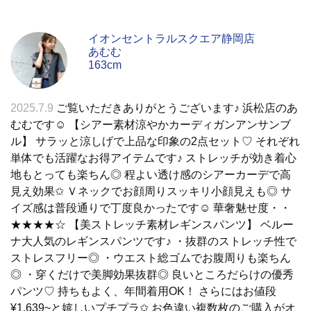
イオンセントラルスクエア静岡店
あむむ
163cm
2025.7.9
ご覧いただきありがとうございます♪ 浜松店のあ
むむです☺︎︎ 【シアー素材涼やかカーディガンアンサンブ
ル】 サラッと涼しげで上品な印象の2点セット♡ それぞれ
単体でも活躍なお得アイテムです♪ ストレッチが効き着心
地もとっても楽ちん◎ 程よい透け感のシアーカーデで高
見え効果✩︎ Ｖネックでお顔周りスッキリ小顔見えも◎ サ
イズ感は普段通りで丁度良かったです☺︎︎ 華奢魅せ度・・
★★★★☆ 【美ストレッチ素材レギンスパンツ】 ベルー
ナ大人気のレギンスパンツです♪ ・抜群のストレッチ性で
ストレスフリー◎ ・ウエスト総ゴムでお腹周りも楽ちん
◎ ・穿くだけで美脚効果抜群◎ 良いところだらけの優秀
パンツ♡ 持ちもよく、年間着用OK！ さらにはお値段
¥1,639~と嬉しいプチプラ✩︎ お色違い複数枚のご購入がオ