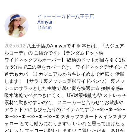
イトーヨーカドー八王子店
Annyan
155cm
2025.6.12
八王子店のAnnyanです☺︎ 本日は、『カジュア
ルコーデ』の ご紹介です♪ 【ランダムドット柄
ワイドネックプルオーバー】 総柄のドットが目を引く1枚
☆ 5分袖で二の腕をカバーでき、 ワイドネックデザインで
首元もカバー◎ カジュアルからキレイめまで幅広く 活躍
します！ 【サラリ裏メッシュ美脚ワイドパンツ】 裏メッ
シュのサラッとした生地で 暑い夏を快適に☆ 接触冷感&
吸水速乾でベタつきにくく、 UV対策機能も◎ ストレッチ
素材で動きやすいので、 スニーカーと合わせてお散歩や
アウトドアにもぴったりのアイテムです♡ 〜❇︎〜❇︎〜❇︎〜
❇︎〜❇︎〜❇︎〜❇︎〜❇︎〜❇︎〜❇︎ スタッフスタート＆インスタフ
ォロー とても励みになります♡ いいなと思って頂けたら
どちらも フォローお願いします♡ ご覧いただき、ありが