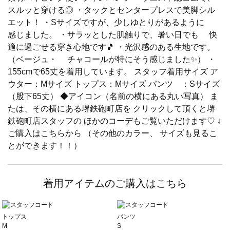
スルッと穿ける◎ ・タックとセンタープレスで美脚シル
エット！ ・Sサイズですが、少しゆとりがあるように
感じました。 ・サラッとした肌触りで、暑い日でも 快
適に過ごせる穿き心地です🎵 ・光沢感のある生地です。
（ベージュ・ チャコールが特にそう感じました✨） ・
155cmで65丈を着用しています。 スタッフ着用サイズ ア
ウター：Mサイズ トップス：Mサイズ パンツ ：Sサイズ
（股下65丈） ◆アイコン（名前の横にある丸い写真） ま
たは、その横にある堺鉄砲町店を クリックして頂くと堺
鉄砲町店スタッフの ほかのコーデもご覧いただけます♡ ↓
ご購入はこちらから （その他のカラー、 サイズも見るこ
とができます！！）
着用アイテムのご購入はこちら
トップス
パンツ
M
S