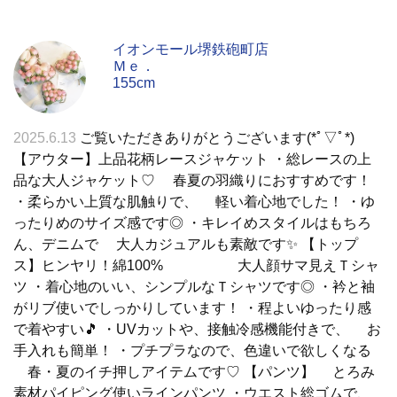
イオンモール堺鉄砲町店
Ｍｅ．
155cm
2025.6.13
ご覧いただきありがとうございます(*ﾟ▽ﾟ*)
【アウター】上品花柄レースジャケット ・総レースの上
品な大人ジャケット♡ 春夏の羽織りにおすすめです！
・柔らかい上質な肌触りで、 軽い着心地でした！ ・ゆ
ったりめのサイズ感です◎ ・キレイめスタイルはもちろ
ん、デニムで 大人カジュアルも素敵です✨ 【トップ
ス】ヒンヤリ！綿100% 大人顔サマ見えＴシャ
ツ ・着心地のいい、シンプルなＴシャツです◎ ・衿と袖
がリブ使いでしっかりしています！ ・程よいゆったり感
で着やすい🎵 ・UVカットや、接触冷感機能付きで、 お
手入れも簡単！ ・プチプラなので、色違いで欲しくなる
春・夏のイチ押しアイテムです♡ 【パンツ】 とろみ
素材パイピング使いラインパンツ ・ウエスト総ゴムで、