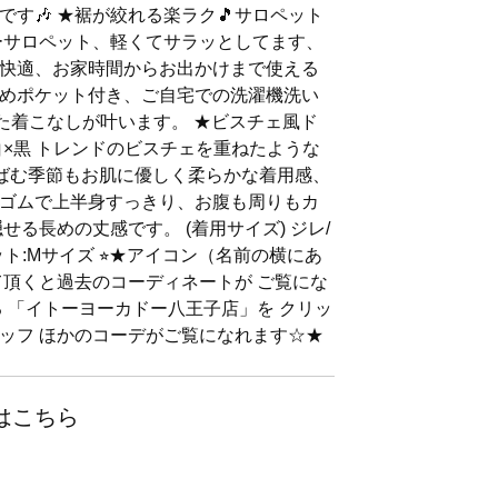
す🎶 ★裾が絞れる楽ラク🎵サロペット
ーサロペット、軽くてサラッとしてます、
快適、お家時間からお出かけまで使える
めポケット付き、ご自宅での洗濯機洗い
えた着こなしが叶います。 ★ビスチェ風ド
白×黒 トレンドのビスチェを重ねたような
ばむ季節もお肌に優しく柔らかな着用感、
ゴムで上半身すっきり、お腹も周りもカ
せる長めの丈感です。 (着用サイズ) ジレ/
ト:Mサイズ ⭐︎★アイコン（名前の横にあ
て頂くと過去のコーディネートが ご覧にな
る 「イトーヨーカドー八王子店」を クリッ
ッフ ほかのコーデがご覧になれます☆★
はこちら