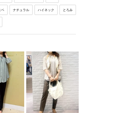
エベ
ナチュラル
ハイネック
とろみ