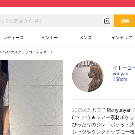
検索
レディース
インナー
メンズ
インテリア
yunyanのスタッフコーディネート
イトーヨ
yunyan
158cm
2025.6.5
八王子店のyunya
( ◠‿◠ ) ★シアー素材ポ
ぴったりのジレ、ポケット大
シャツやタンクトップに一枚