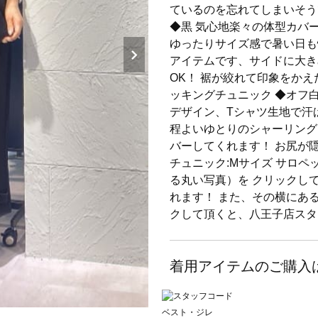
ているのを忘れてしまいそうで
◆黒 気心地楽々の体型カバ
ゆったりサイズ感で暑い日も
アイテムです、サイドに大き
OK！ 裾が絞れて印象をか
ッキングチュニック ◆オフ
デザイン、Tシャツ生地で汗
程よいゆとりのシャーリング
バーしてくれます！ お尻が隠
チュニック:Mサイズ サロペッ
る丸い写真）を クリックし
れます！ また、その横にあ
クして頂くと、八王子店スタ
着用アイテムのご購入
ベスト・ジレ