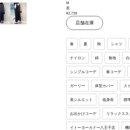
M
黒
¥2,739
店舗在庫
春
夏
秋
シャツ
ナイロン
綿
無地
白
シンプルコーデ
春コーデ
ガーリー
体型カバー
ス
美シルエット
低身長
標
お出かけコーデ
リラックスス
イトーヨーカドー八王子店
機