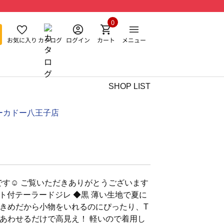
0
お気に入り
カタログ
ログイン
カート
メニュー
SHOP LIST
ーカドー八王子店
nです☺︎ ご覧いただきありがとうございます
ケット付テーラードジレ ◆黒 薄い生地で夏に
きめだから小物をいれるのにぴったり、T
あわせるだけで高見え！ 軽いので着用し