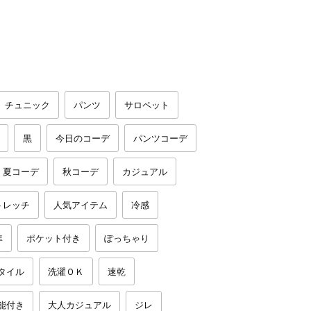
チュニック
パンツ
サロペット
黒
今日のコーデ
パンツコーデ
夏コーデ
秋コーデ
カジュアル
トレッチ
人気アイテム
冷感
準
ポケット付き
ぽっちゃり
タイル
洗濯ＯＫ
速乾
能付き
大人カジュアル
ジレ