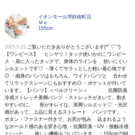
イオンモール堺鉄砲町店
Ｍｅ．
155cm
2025.5.23
ご覧いただきありがとうございます(*ﾟ▽ﾟ*)
【ワンピース】 ヒンヤリ！タック使いかのこワンピー
ス ・肩に入ったタックで、身体のラインを 拾いにくい
シルエットです♡ ・薄くてサラッとした軽い着心地です
◎ ・細身のパンツはもちろん、ワイドパンツと 合わせ
てリラックスシーンにもおすすめ◎ ・ポケットが付いて
います。 【パンツ】＜ベルクリーン＞ 抗菌防臭
冷感ストレッチ美脚パンツ ・ストレッチがきいて、動き
やすいのに、 形がキレイな、美脚シルエット♡ ・光沢
感があって、上品に見えるストレート パンツです。 ・
ボタン・ファスナー付きで、お尻が包み 込まれるよう
なホールド感のある穿き心地 ・抗菌防臭・UV・接触冷感
といった、 嬉しい機能もついています。 ・155cmで68