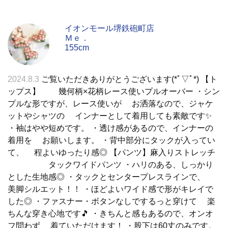
イオンモール堺鉄砲町店
Ｍｅ．
155cm
2024.8.3
ご覧いただきありがとうございます(*ﾟ▽ﾟ*) 【ト
ップス】 幾何柄×花柄レース使いプルオーバー ・シン
プルな形ですが、レース使いが お洒落なので、ジャケ
ットやシャツの インナーとして着用しても素敵です✨
・袖はやや短めです。 ・透け感があるので、インナーの
着用を お願いします。 ・背中部分にタックが入ってい
て、 程よいゆったり感◎ 【パンツ】麻入りストレッチ
タックワイドパンツ ・ハリのある、しっかり
とした生地感◎ ・タックとセンタープレスラインで、
美脚シルエット！！ ・ほどよいワイド感で形がキレイで
した◎ ・ファスナー・ボタンなしでするっと穿けて 楽
ちんな穿き心地です🎵 ・きちんと感もあるので、オンオ
フ問わず 着ていただけます！ ・股下は60丈のみです。