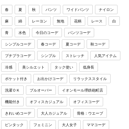
春
夏
秋
パンツ
ワイドパンツ
ナイロン
麻
綿
レーヨン
無地
花柄
レース
白
青
水色
今日のコーデ
パンツコーデ
シンプルコーデ
春コーデ
夏コーデ
秋コーデ
プチプラコーデ
シンプル
ストレッチ
人気アイテム
冷感
美シルエット
タック使い
低身長
ポケット付き
お出かけコーデ
リラックススタイル
洗濯ＯＫ
プルオーバー
イオンモール堺鉄砲町店
機能付き
オフィスカジュアル
オフィスコーデ
きれいめコーデ
大人カジュアル
骨格：ウエーブ
ピンタック
フェミニン
大人女子
ママコーデ