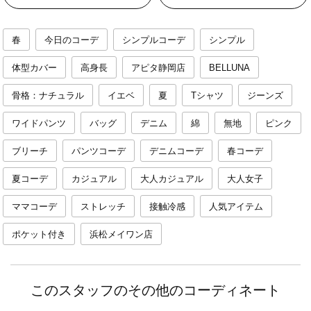
春
今日のコーデ
シンプルコーデ
シンプル
体型カバー
高身長
アピタ静岡店
BELLUNA
骨格：ナチュラル
イエベ
夏
Tシャツ
ジーンズ
ワイドパンツ
バッグ
デニム
綿
無地
ピンク
ブリーチ
パンツコーデ
デニムコーデ
春コーデ
夏コーデ
カジュアル
大人カジュアル
大人女子
ママコーデ
ストレッチ
接触冷感
人気アイテム
ポケット付き
浜松メイワン店
このスタッフのその他のコーディネート