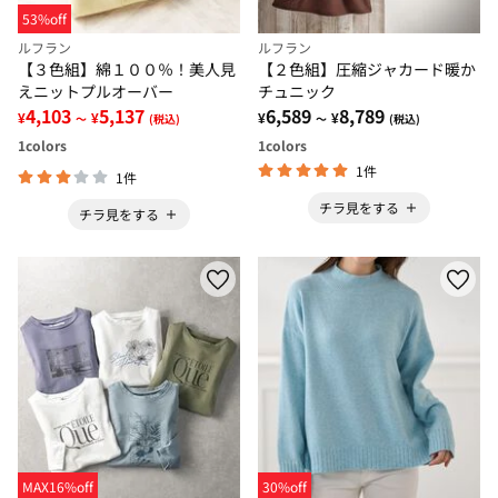
53%off
ルフラン
ルフラン
【３色組】綿１００％！美人見
【２色組】圧縮ジャカード暖か
えニットプルオーバー
チュニック
4,103
5,137
6,589
8,789
¥
¥
¥
¥
～
(税込)
～
(税込)
1
colors
1
colors
1件
1件
チラ見をする
チラ見をする
MAX16%off
30%off