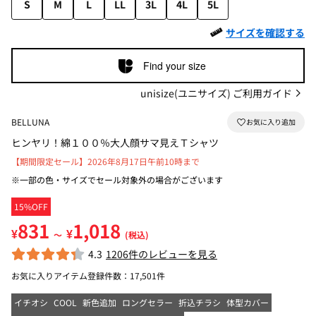
S
M
L
LL
3L
4L
5L
サイズを確認する
Find your size
unisize(ユニサイズ) ご利用ガイド
BELLUNA
ヒンヤリ！綿１００％大人顔サマ見えＴシャツ
【期間限定セール】2026年8月17日午前10時まで
※一部の色・サイズでセール対象外の場合がございます
15%OFF
831
1,018
¥
¥
～
(税込)
4.3
1206件のレビューを見る
お気に入りアイテム登録件数：
17,501件
イチオシ
COOL
新色追加
ロングセラー
折込チラシ
体型カバー