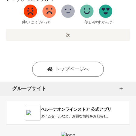
ら
5
ま
で
使いにくかった
使いやすかった
の
オ
次
プ
シ
ョ
ン
を
トップページへ
選
択
し
グループサイト
ま
す。
1
ベルーナオンラインストア 公式アプリ
は
使
タイムセールなど、お得な情報をお知らせ。
い
に
く