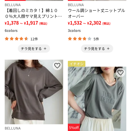
BELLUNA
BELLUNA
【着回しのミカタ！】綿１０
ウール調ショート丈ニットプル
０％大人顔サマ見えプリントロ
オーバー
ンＴ
1,378
1,917
1,532
2,302
¥
¥
¥
¥
～
(税込)
～
(税込)
6
colors
3
colors
12件
5件
チラ見をする
チラ見をする
イチオシ
5%off
BELLUNA