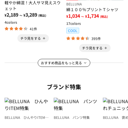
軽やか綿混！大人サマ見えスウ
BELLUNA
ェット
綿１００％プリントＴシャツ
2,189
3,289
1,034
1,734
¥
¥
～
(税込)
¥
¥
～
(税込)
4
colors
17
colors
41件
COOL
チラ見をする
395件
チラ見をする
おすすめ商品をもっと見る
ブランド特集
BELLUNA ひんやりITEM特
BELLUNA パンツ特集
BELLUNA 
集
ク