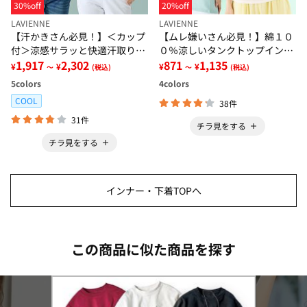
30%off
20%off
LAVIENNE
LAVIENNE
【汗かきさん必見！】＜カップ
【ムレ嫌いさん必見！】綿１０
付＞涼感サラッと快適汗取りタ
０％涼しいタンクトップインナ
ンクトップインナー＜さらりラ
1,917
2,302
ー＜さらりラボ＞
871
1,135
¥
¥
¥
¥
～
(税込)
～
(税込)
ボ＞
5
colors
4
colors
COOL
38件
31件
チラ見をする
チラ見をする
インナー・下着TOPへ
この商品に似た商品を探す