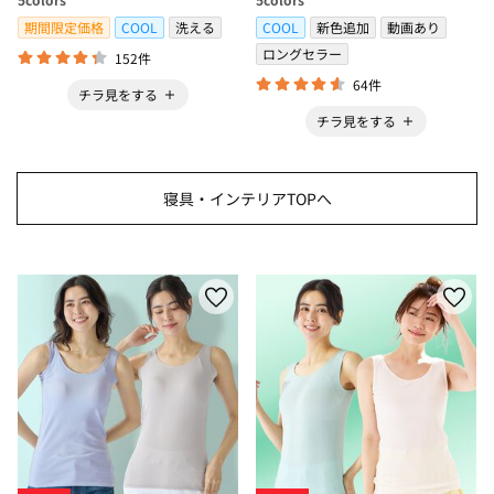
＞
期間限定価格
COOL
洗える
COOL
新色追加
動画あり
ロングセラー
152件
64件
チラ見をする
チラ見をする
寝具・インテリアTOPへ