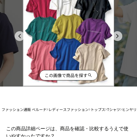
この画像で商品を探す
ファッション通販 ベルーナ
レディースファッション
トップス
Tシャツ
ヒンヤリ
1
この商品詳細ページは、商品を確認・比較するうえで使
か
いやすかったですか？