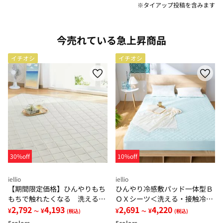
※タイアップ投稿を含みます
今売れている急上昇商品
イチオシ
イチオシ
30%off
10%off
iellio
iellio
【期間限定価格】ひんやりもち
ひんやり冷感敷パッド一体型Ｂ
もちで触れたくなる 洗えるラ
ＯＸシーツ＜洗える・接触冷
グ＜低反発・滑りにくい・接触
2,792
4,193
感・抗菌防臭・時短・家事楽・
2,691
4,220
¥
¥
¥
¥
～
(税込)
～
(税込)
冷感・防ダニ・カーペット＞
ボックスシーツ・寝苦しさ対策
5
colors
5
colors