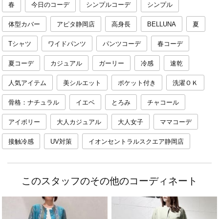
春
今日のコーデ
シンプルコーデ
シンプル
体型カバー
アピタ静岡店
高身長
BELLUNA
夏
Tシャツ
ワイドパンツ
パンツコーデ
春コーデ
夏コーデ
カジュアル
ガーリー
冷感
速乾
人気アイテム
美シルエット
ポケット付き
洗濯ＯＫ
骨格：ナチュラル
イエベ
とろみ
チャコール
アイボリー
大人カジュアル
大人女子
ママコーデ
接触冷感
UV対策
イオンセントラルスクエア静岡店
このスタッフのその他のコーディネート