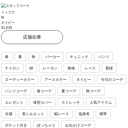
トップス
M
ネイビー
¥1,639
店舗在庫
春
夏
秋
パーカー
チュニック
パンツ
ナイロン
綿
レーヨン
無地
レース
黄緑
ヌーディーカラー
アースカラー
ネイビー
今日のコーデ
パンツコーデ
春コーデ
夏コーデ
秋コーデ
エレガント
体型カバー
ストレッチ
人気アイテム
冷感
美シルエット
裾レース
低身長
標準
ポケット付き
ぽっちゃり
お出かけコーデ