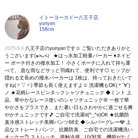
イトーヨーカドー八王子店
yunyan
158cm
2025.5.9
八王子店のyunyanです☺︎ ご覧いただきありがと
うございます(๑˃̵ᴗ˂̵） ★はっ水加工軽量パーカー ♦︎ネイビ
ー ポーチ付きの撥水加工！ 小さくポーチに入れて持ち運
べて、 急な雨などサッと羽織れて、便利です◎ ヒップが
隠れる丈長めの撥水パーカーは 1枚は、持っておきたいで
すね(〃▽〃) 季節も長く使えますよ☺︎ 洗濯機もOK(＊´∀`)
ノ ★花柄レースピンタックシャツチュニック ◆ミント 上
品、華やかなレース使いのシャツチュニック🌸 一枚で華
やかさをプラスでき、また暑い日もさわやかに過ごせる爽
やかチュニックです🎵 ご自宅で洗濯d(^_^o)OK ★抗菌防
臭冷感ストレッチ美脚パンツ68丈 ◆シルバーグレー🩶 上
品なストレートパンツ、抗菌防臭、ご自宅での洗濯機洗い
オッケー👌 ストレッチ、接触冷感、UV対策、機能がたく