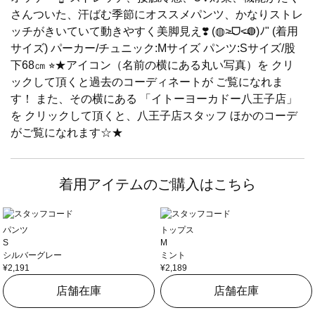
さんついた、汗ばむ季節にオススメパンツ、かなりストレ
ッチがきいていて動きやすく美脚見え❣️ (◍˃̶ᗜ˂̶◍)ﾉ" (着用
サイズ) パーカー/チュニック:Mサイズ パンツ:Sサイズ/股
下68㎝ ⭐︎★アイコン（名前の横にある丸い写真）を クリ
ックして頂くと過去のコーディネートが ご覧になれま
す！ また、その横にある 「イトーヨーカドー八王子店」
を クリックして頂くと、八王子店スタッフ ほかのコーデ
がご覧になれます☆★
着用アイテムのご購入はこちら
パンツ
トップス
S
M
シルバーグレー
ミント
¥2,191
¥2,189
店舗在庫
店舗在庫