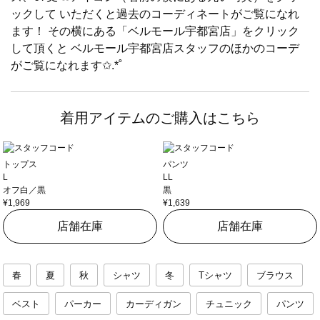
ックして いただくと過去のコーディネートがご覧になれ
ます！ その横にある「ベルモール宇都宮店」をクリック
して頂くと ベルモール宇都宮店スタッフのほかのコーデ
がご覧になれます✩.*˚
着用アイテムのご購入はこちら
トップス
パンツ
L
LL
オフ白／黒
黒
¥1,969
¥1,639
店舗在庫
店舗在庫
春
夏
秋
シャツ
冬
Tシャツ
ブラウス
ベスト
パーカー
カーディガン
チュニック
パンツ