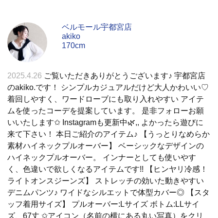
ベルモール宇都宮店
akiko
170cm
2025.4.26
ご覧いただきありがとうございます♪ 宇都宮店
のakiko.です！ シンプルカジュアルだけど大人かわいい♡
着回しやすく、ワードローブにも取り入れやすい アイテ
ムを使ったコーデを提案しています。 是非フォローお願
いいたします✩︎ Instagramも更新中🌿,, よかったら遊びに
来て下さい！ 本日ご紹介のアイテム♪ 【うっとりなめらか
素材ハイネックプルオーバー】 ベーシックなデザインの
ハイネックプルオーバー。 インナーとしても使いやす
く、色違いで欲しくなるアイテムです!! 【ヒンヤリ冷感！
ライトオンスジーンズ】 ストレッチの効いた動きやすい
デニムパンツ♪ ワイドなシルエットで体型カバー◎ 【スタ
ッフ着用サイズ】 プルオーバー:Lサイズ ボトム:LLサイ
ズ、67丈 ✩アイコン（名前の横にある丸い写真）をクリ