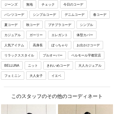
ジーンズ
無地
チェック
今日のコーデ
パンツコーデ
シンプルコーデ
デニムコーデ
春コーデ
夏コーデ
秋コーデ
プチプラコーデ
シンプル
カジュアル
ガーリー
エレガント
体型カバー
人気アイテム
高身長
ぽっちゃり
お出かけコーデ
リラックススタイル
プルオーバー
ベルモール宇都宮店
BELLUNA
ニット
きれいめコーデ
大人カジュアル
フェミニン
大人女子
イエベ
このスタッフのその他のコーディネート