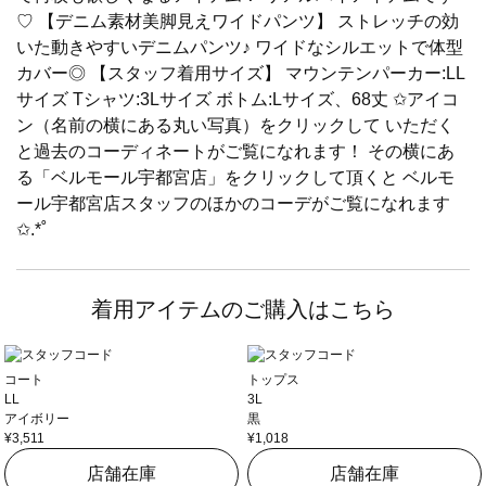
♡ 【デニム素材美脚見えワイドパンツ】 ストレッチの効
いた動きやすいデニムパンツ♪ ワイドなシルエットで体型
カバー◎ 【スタッフ着用サイズ】 マウンテンパーカー:LL
サイズ Tシャツ:3Lサイズ ボトム:Lサイズ、68丈 ✩アイコ
ン（名前の横にある丸い写真）をクリックして いただく
と過去のコーディネートがご覧になれます！ その横にあ
る「ベルモール宇都宮店」をクリックして頂くと ベルモ
ール宇都宮店スタッフのほかのコーデがご覧になれます
✩.*˚
着用アイテムのご購入はこちら
コート
トップス
LL
3L
アイボリー
黒
¥3,511
¥1,018
店舗在庫
店舗在庫