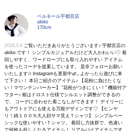
ベルモール宇都宮店
akiko
170cm
2026.5.6
ご覧いただきありがとうございます♪ 宇都宮店の
akiko.です！ シンプルカジュアルだけど大人かわいい♡ 着
回しやすく、ワードローブにも取り入れやすい アイテム
を使ったコーデを提案しています。 是非フォローお願い
いたします✩︎ Instagramも更新中🌿,, よかったら遊びに来
て下さい！ 本日ご紹介のアイテム♪ 【花粉に負けたくな
い！マウンテンパーカー】 ”花粉がつきにくい！” 機能付ア
ウター♪ 裾はドロスト仕様でシルエット調整ができるの
で、 コーデに合わせた着こなしができます！ デイリーに
もアウトドアにも使える万能デザインです♡ 【ヒンヤ
リ！綿１００％大人顔サマ見えＴシャツ】 シンプルベー
シックな使いやすいＴシャツ。 着回し力抜群で、色違い
で何枚も欲しくなるアイテム！ リアルバイアイテムです