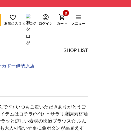
0
お気に入り
カタログ
ログイン
カート
メニュー
SHOP LIST
ーカドー伊勢原店
んです♪ いつもご覧いただきありがとうご
アイテムはコチラ(^-^)♪ ＊サラリ麻調素材袖
サラッと涼しい素材の快適ブラウス☆ ふん
も大人可愛い☆更に金ボタンが高見えす