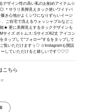
えるデザイン性の高い私のお勧めアイテム☆
◎ ＊サラリ美脚見えタック使いワイドパ
で履き心地がよくシワになりずらいイージ
ト、ご自宅で洗えるウォッシャブルなどこ
能★ 更に美脚見えするタックデザインも
Mサイズ ボトムス: Sサイズ/62丈 アイコン
をタップして“フォロー”するをタップして
いただけますぅ♡ ☆Instagramも開設
ローしていただけると嬉しいです♡♡♡
はこちら
庫