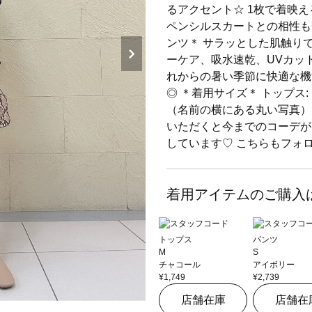
るアクセント☆ 1枚で着映
ペンシルスカートとの相性も
ンツ＊ サラッとした肌触り
ーケア、吸水速乾、UVカッ
れからの暑い季節に快適な機
◎ ＊着用サイズ＊ トップス: 
（名前の横にある丸い写真）
いただくと今までのコーデがご覧
しています♡ こちらもフォ
着用アイテムのご購入
トップス
パンツ
M
S
チャコール
アイボリー
¥1,749
¥2,739
店舗在庫
店舗在