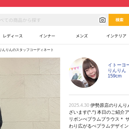
検索
レディース
インナー
メンズ
インテリア
りんりんのスタッフコーディネート
イトーヨ
りんりん
159cm
2025.4.30
伊勢原店のりんり
ざいます(^.^) 本日のご紹介
リボンぺプラムブラウス＊ 
わり広がるぺプラムデザイン