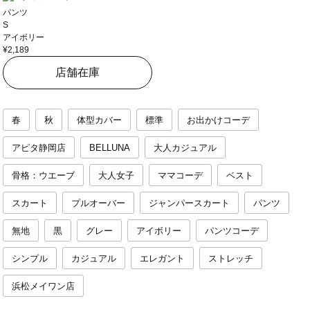
パンツ
S
アイボリー
¥2,189
店舗在庫
春
秋
体型カバー
標準
お出かけコーデ
アピタ静岡店
BELLUNA
大人カジュアル
骨格：ウエーブ
大人女子
ママコーデ
ベスト
スカート
プルオーバー
ジャンパースカート
パンツ
無地
黒
グレー
アイボリー
パンツコーデ
シンプル
カジュアル
エレガント
ストレッチ
浜松メイワン店