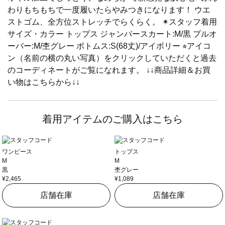
わりもちもちで一度履いたらやみつきになります！ ウエ
ストゴム、全方位ストレッチでらくらく。 ✴︎スタッフ着用
サイズ・カラー トップス ジャンパースカート:M/黒 プルオ
ーバー:M/杢グレー ボトムス:S(68丈)/アイボリー ⭐︎アイコ
ン（名前の横の丸い写真）をクリックしていただくと過去
のコーディネートがご覧になれます。 ↓↓商品詳細＆お買
い物はこちらから↓↓
着用アイテムのご購入はこちら
ワンピース
トップス
M
M
黒
杢グレー
¥2,465
¥1,089
店舗在庫
店舗在庫