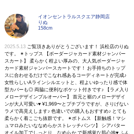
イオンセントラルスクエア静岡店
りぬ
158cm
2025.5.13
ご覧頂きありがとうございます！ 浜松店のりぬ
です。 ✴︎トップス 【ボーダージャカード素材ジャンパー
スカート】 柔らかく程よい厚みの、大人気ボーダージャ
カード素材ジャンパースカートです！ お手持ちのトップ
スに合わせるだけでこなれ感あるコーディネートが完成♪
女性らしいAラインシルエットと、程よいゆったり感で体
型カバーも◎ 両脇に便利なポケット付きです♪ 【ラメ入り
メローデザインプルオーバー】 首元と裾のメローデザイ
ンが大人可愛い♥ ¥1,969〜とプチプラですが、さりげない
ラメで高見えします♪ 色違いでの購入もおすすめ♪ とても
柔らかく着こごち抜群です。 ✴︎ボトムス 【新触感！マシ
ュマロみたいななめらかストレッチパンツ】 シアバター
オイル加工でしっとり、なめらか で新感覚な肌心地♥ ふん