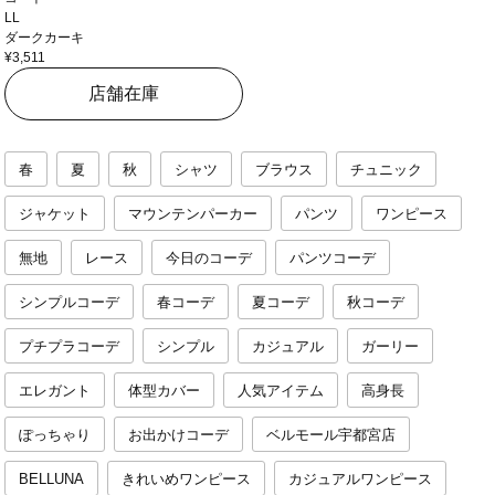
LL
ダークカーキ
¥3,511
店舗在庫
春
夏
秋
シャツ
ブラウス
チュニック
ジャケット
マウンテンパーカー
パンツ
ワンピース
無地
レース
今日のコーデ
パンツコーデ
シンプルコーデ
春コーデ
夏コーデ
秋コーデ
プチプラコーデ
シンプル
カジュアル
ガーリー
エレガント
体型カバー
人気アイテム
高身長
ぽっちゃり
お出かけコーデ
ベルモール宇都宮店
BELLUNA
きれいめワンピース
カジュアルワンピース