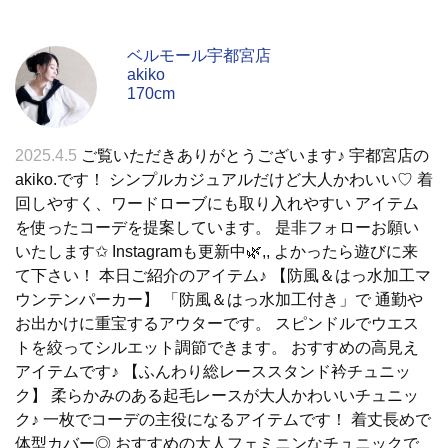
ベルモール宇都宮店
akiko
170cm
2025.4.5
ご覧いただきありがとうございます♪ 宇都宮店の
akiko.です！ シンプルカジュアルだけど大人かわいい♡ 着
回しやすく、ワードローブにも取り入れやすい アイテム
を使ったコーデを提案しています。 是非フォローお願い
いたします✩︎ Instagramも更新中🌿,, よかったら遊びに来
て下さい！ 本日ご紹介のアイテム♪ 【防風＆はっ水加工マ
ウンテンパーカー】 「防風＆はっ水加工付き」で 通勤や
お出かけに重宝するアウターです。 スピンドルでウエス
トを絞ってシルエット調節できます。 おすすめの高見え
アイテムです♪ 【ふんわり総レーススタンド衿チュニッ
ク】 柔らかみのある起毛レースが大人かわいいチュニッ
ク♪ 一枚でコーデの主役になるアイテムです！ 着丈長めで
体型カバー◎ おすすめの大人フェミニンなチュニックで