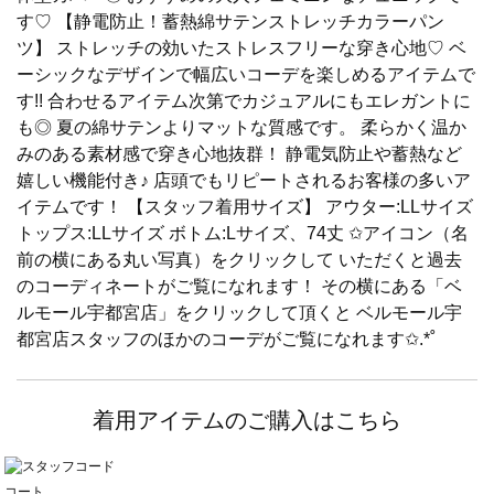
す♡ 【静電防止！蓄熱綿サテンストレッチカラーパン
ツ】 ストレッチの効いたストレスフリーな穿き心地♡ ベ
ーシックなデザインで幅広いコーデを楽しめるアイテムで
す!! 合わせるアイテム次第でカジュアルにもエレガントに
も◎ 夏の綿サテンよりマットな質感です。 柔らかく温か
みのある素材感で穿き心地抜群！ 静電気防止や蓄熱など
嬉しい機能付き♪ 店頭でもリピートされるお客様の多いア
イテムです！ 【スタッフ着用サイズ】 アウター:LLサイズ
トップス:LLサイズ ボトム:Lサイズ、74丈 ✩アイコン（名
前の横にある丸い写真）をクリックして いただくと過去
のコーディネートがご覧になれます！ その横にある「ベ
ルモール宇都宮店」をクリックして頂くと ベルモール宇
都宮店スタッフのほかのコーデがご覧になれます✩.*˚
着用アイテムのご購入はこちら
コート