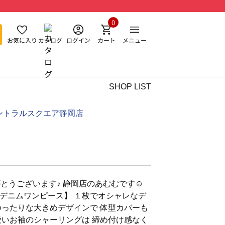
0
お気に入り
カタログ
ログイン
カート
メニュー
SHOP LIST
ントラルスクエア静岡店
うございます♪ 静岡店のあむむです☺︎︎
デニムワンピース】 １枚でオシャレなデ
ゆったりな大きめデザインで 体型カバーも
愛いお袖のシャーリングは 締め付け感なく