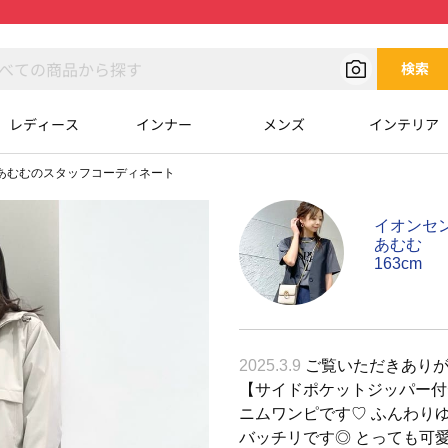
検索
レディース
インナー
メンズ
インテリア
あむむのスタッフコーディネート
イオンセ
あむむ
163cm
2025.3.9
ご覧いただきありがと
【サイドポケットジッパー付
ニムワンピです♡ ふんわり
バッチリです◎ とっても可