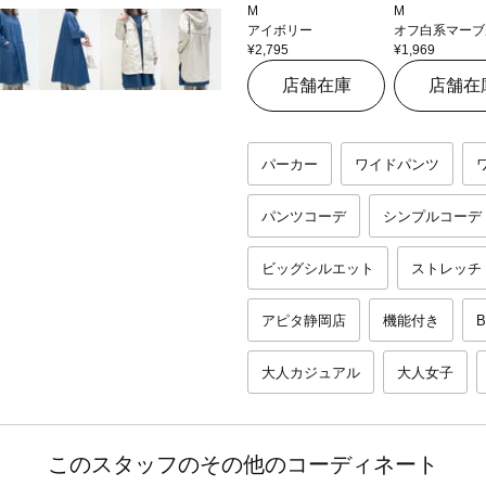
M
M
アイボリー
オフ白系マーブ
¥2,795
¥1,969
店舗在庫
店舗在
パーカー
ワイドパンツ
パンツコーデ
シンプルコーデ
ビッグシルエット
ストレッチ
アピタ静岡店
機能付き
B
大人カジュアル
大人女子
このスタッフのその他のコーディネート