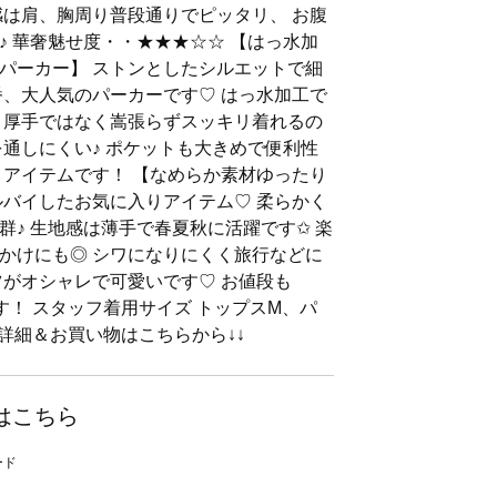
感は肩、胸周り普段通りでピッタリ、 お腹
♪ 華奢魅せ度・・★★★☆☆ 【はっ水加
パーカー】 ストンとしたシルエットで細
番、大人気のパーカーです♡ はっ水加工で
 厚手ではなく嵩張らずスッキリ着れるの
を通しにくい♪ ポケットも大きめで便利性
メアイテムです！ 【なめらか素材ゆったり
ルバイしたお気に入りアイテム♡ 柔らかく
♪ 生地感は薄手で春夏秋に活躍です✩︎ 楽
かけにも◎ シワになりにくく旅行などに
ツがオシャレで可愛いです♡ お値段も
です！ スタッフ着用サイズ トップスM、パ
品詳細＆お買い物はこちらから↓↓
はこちら