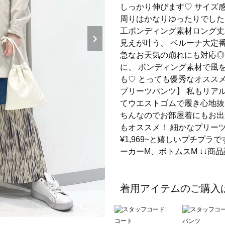
しっかり伸びます♡ サイズ
周りはかなりゆったりでした
工ボンディング素材ロング丈
見えが叶う、 ベルーナ大定
急なお天気の崩れにも対応◎
に、 ボンディング素材で風
も♡ とっても優秀なオスス
プリーツパンツ】 私もリア
てウエストゴムで履き心地抜群
ちんなのでお部屋着にもお出
もオススメ！ 細かなプリー
¥1,969~と嬉しいプチプラ
ーカーM、ボトムスM ↓↓商
着用アイテムのご購入
コート
パンツ