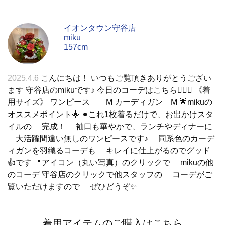
イオンタウン守谷店
miku
157cm
2025.4.6
こんにちは！ いつもご覧頂きありがとうござい
ます 守谷店のmikuです♪ 今日のコーデはこちら💁‍♀️✨ 《着
用サイズ》 ワンピース M カーディガン M 🌟mikuの
オススメポイント🌟 ⚫︎これ1枚着るだけで、お出かけスタ
イルの 完成！ 袖口も華やかで、ランチやディナーに
大活躍間違い無しのワンピースです♪ 同系色のカーデ
ィガンを羽織るコーデも キレイに仕上がるのでグッド
👍です 🚩アイコン（丸い写真）のクリックで mikuの他
のコーデ 守谷店のクリックで他スタッフの コーデがご
覧いただけますので ぜひどうぞ✨
着用アイテムのご購入はこちら