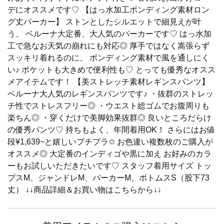
デにオススメです♡ 【はっ水加工ボンディング素材ロン
グ丈パーカー】 ストンとしたシルエットで細見えが叶
う、 ベルーナ大定番、大人気のパーカーです♡ はっ水加
工で急なお天気の崩れにも対応◎ 厚手ではなく嵩張らず
スッキリ着れるのに、 ボンディング素材で風を通しにく
い♪ ポケットも大きめで便利性も♡ とっても優秀なオスス
メアイテムです！ 【美ストレッチ素材レギンスパンツ】
ベルーナ大人気のレギンスパンツです♪ ・抜群のストレッ
チ性でストレスフリー◎ ・ウエスト総ゴムでお腹周りも
楽ちん◎ ・穿くだけで美脚効果抜群◎ 良いところだらけ
の優秀パンツ♡ 持ちもよく、年間着用OK！ さらにはお値
段¥1,639~と嬉しいプチプラ✩︎ お色違い複数枚のご購入が
オススメ◎ 大定番のインディゴや黒に加え お好みのカラ
ーもお試しいただきたいです♡ スタッフ着用サイズ トッ
プスM、ジャンドレM、パーカーM、ボトムスS（股下73
丈） ↓↓商品詳細＆お買い物はこちらから↓↓