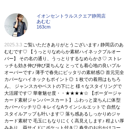
イオンセントラルスクエア静岡店
あむむ
163cm
2025.3.3
ご覧いただきありがとうございます♪ 静岡店のあ
むむです♡ 【うっとりなめらか素材ハイネックプルオー
バー】 その名の通り、うっとりするなめらかさ♡ ストレ
ッチも効き伸び伸び楽ちんな とっても着心地の良いプル
オーバーです♪ 薄手で春先にピッタリの素材感◎ 首元完全
カバーなハイネックもポイント◎ １枚での着用はもちろ
ん、 ジャンスカやベストの下にと 様々なスタイリングで
大活躍です♡ 華奢魅せ度・・★★★★☆ 【ボーダージャ
カード素材ジャンパースカート】 ふわっと楽ちんに体型
カバーバッチリ◎ キレイなAラインシルエットで 自然な
スタイルアップも叶います♡ 落ち感あるしっかりめジャ
カード素材で 毛玉にもなりにくく高見えします♪ 程よい厚
みあり、両サイドにポケット付き♡ 春先のお出かけコー