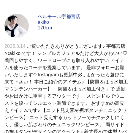
ベルモール宇都宮店
akiko
170cm
2025.3.14
ご覧いただきありがとうございます♪ 宇都宮店
のakiko.です！ シンプルカジュアルだけど大人かわいい♡
着回しやすく、ワードローブにも取り入れやすい アイテ
ムを使ったコーデを提案しています。 是非フォローお願
いいたします✩︎ Instagramも更新中🌿,, よかったら遊びに
来て下さい！ 本日ご紹介のアイテム♪ 【防風＆はっ水加工
マウンテンパーカー】 「防風＆はっ水加工付き」で 通勤
やお出かけに重宝するアウターです。 スピンドルでウエ
ストを絞ってシルエット調節できます。 おすすめの高見
えアイテムです♪ 【ニット見え素材裾ボタンチュニックワ
ンピース】 ニット見えするカットソーでチクチクしにく
く、優しい肌ざわりのチュニックワンピース。 両サイド
の裾ボタンがデザインのアクセント♪ 着丈長めで体型カバ