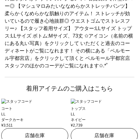
ー◎ 【マシュマロみたいななめらかストレッチパンツ】
柔らかくなめらかな肌触りのアイテム！ ストレッチが効
いているので履き心地抜群◎ ウエストゴムでストレスフ
リー♪ 【スタッフ着用サイズ】 アウター:LLサイズ トップ
ス:LLサイズ ボトム:Mサイズ、73丈 ✩アイコン（名前の横
にある丸い写真）をクリックして いただくと過去のコー
ディネートがご覧になれます！ その横にある「ベルモー
ル宇都宮店」をクリックして頂くと ベルモール宇都宮店
スタッフのほかのコーデがご覧になれます✩.*˚
着用アイテムのご購入はこちら
コート
トップス
LL
LL
ダークカーキ
ネイビー
¥3,511
¥2,739
店舗在庫
店舗在庫