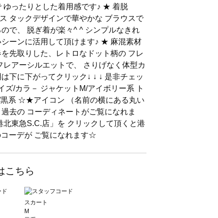
 ゆったりとした着用感です♪ ★ 着脱
ス タックデザインで華やかな ブラウスで
ので、 脱ぎ着が楽々^ ^ シンプルなきれ
シーンに活用して頂けます♪ ★ 麻混素材
春を先取りした、レトロなドット柄の フレ
いフレアーシルエットで、 さりげなく体型カ
は下に下がってクリック↓ ↓ ↓ 是非チェッ
イズ/カラ－ ジャケットM/アイボリー系 ト
M/黒系 ☆★アイコン （名前の横にある丸い
と過去の コーディネートがご覧になれま
港北東急S.C.店」を クリックして頂くと港
かのコーデが ご覧になれます☆
はこちら
スカート
M