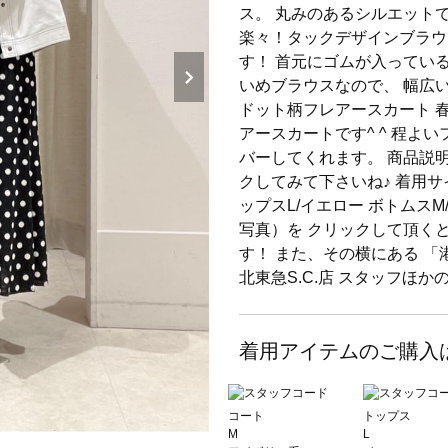
ス。 丸みのあるシルエットで
楽々！タックデザインブラウ
す！ 首元にゴムが入っている
いめブラウスなので、 幅広い
ドット柄フレアースカート 
アースカートです^ ^ 程よ
バーしてくれます。 商品説明
クしてみて下さいね♪ 着用サ
ップスL/イエロー ボトムス
写真）を クリックして頂く
す！ また、その横にある 「
北東急S.C.店 スタッフほ
着用アイテムのご購入
コート
トップス
M
L