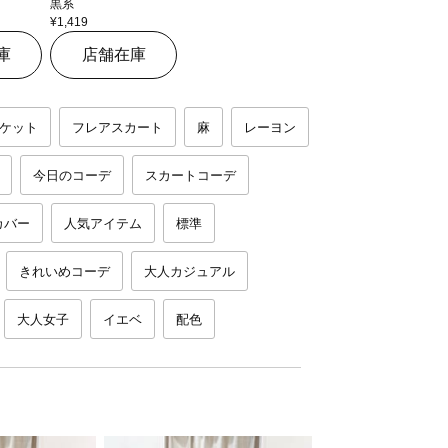
黒系
¥1,419
庫
店舗在庫
ケット
フレアスカート
麻
レーヨン
今日のコーデ
スカートコーデ
カバー
人気アイテム
標準
きれいめコーデ
大人カジュアル
大人女子
イエベ
配色