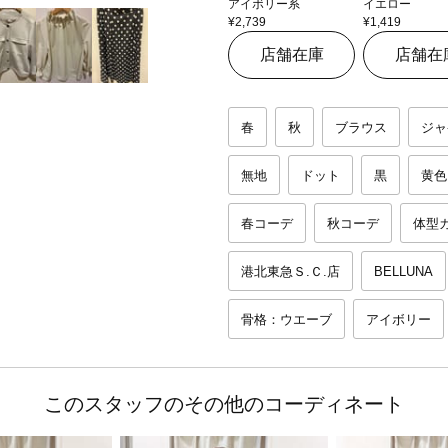
アイボリー系
イエロー
¥2,739
¥1,419
店舗在庫
店舗在
春
秋
ブラウス
ジャ
無地
ドット
黒
黄色
春コーデ
秋コーデ
体型
港北東急Ｓ.Ｃ.店
BELLUNA
骨格：ウエーブ
アイボリー
このスタッフのその他のコーディネート