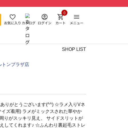
0
お気に入り
カタログ
ログイン
カート
メニュー
SHOP LIST
ルトンプラザ店
りがとうございます(^^) ☆ラメ入りVネ
サイズ着用) ラメがミックスされた華やか
首周りがスッキリ見え、 サイドスリットが
えしてくれます♪ ☆ふんわり裏起毛ストレ