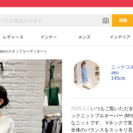
検索
レディース
インナー
メンズ
インテリア
akoのスタッフコーディネート
ニッケコ
ako
145cm
2025.2.1
いつもご覧いただきあ
ックニットプルオーバー (M
なニットです。 Vネックで
全体のバランスをスッキリ見