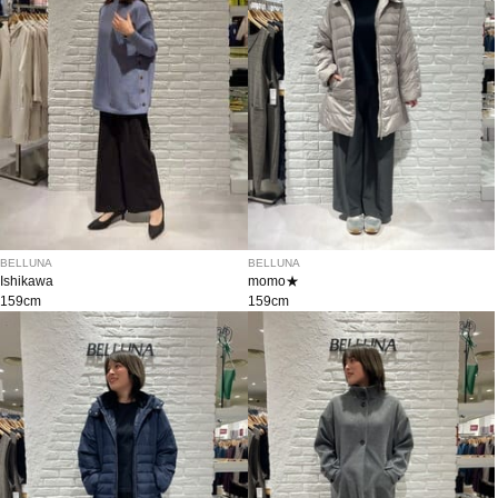
BELLUNA
BELLUNA
Ishikawa
momo★
159cm
159cm