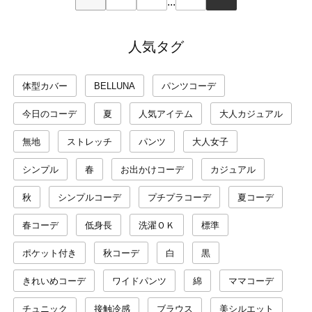
...
人気タグ
体型カバー
BELLUNA
パンツコーデ
今日のコーデ
夏
人気アイテム
大人カジュアル
無地
ストレッチ
パンツ
大人女子
シンプル
春
お出かけコーデ
カジュアル
秋
シンプルコーデ
プチプラコーデ
夏コーデ
春コーデ
低身長
洗濯ＯＫ
標準
ポケット付き
秋コーデ
白
黒
きれいめコーデ
ワイドパンツ
綿
ママコーデ
チュニック
接触冷感
ブラウス
美シルエット