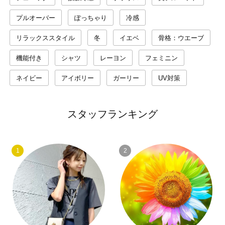
プルオーバー
ぽっちゃり
冷感
リラックススタイル
冬
イエベ
骨格：ウエーブ
機能付き
シャツ
レーヨン
フェミニン
ネイビー
アイボリー
ガーリー
UV対策
スタッフランキング
1
2