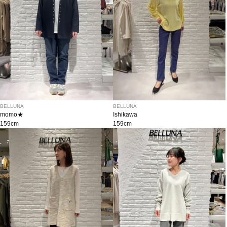
BELLUNA
BELLUNA
momo★
Ishikawa
159cm
159cm