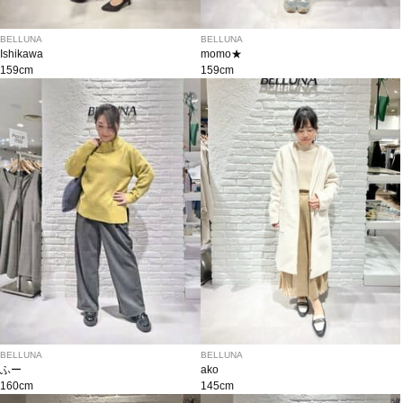
BELLUNA
BELLUNA
Ishikawa
momo★
159cm
159cm
BELLUNA
BELLUNA
ふー
ako
160cm
145cm