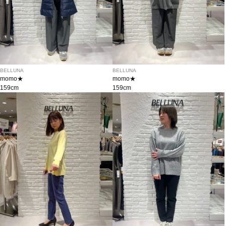
BELLUNA
BELLUNA
momo★
momo★
159cm
159cm