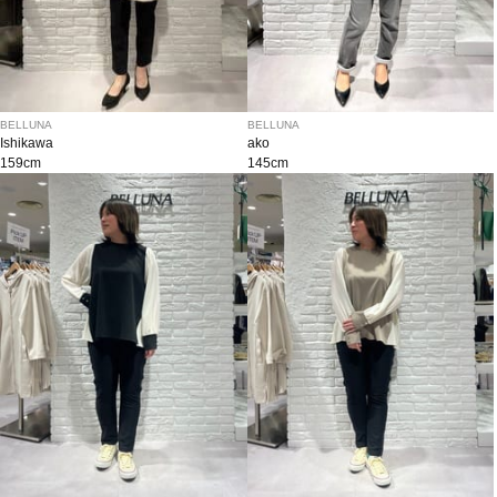
BELLUNA
BELLUNA
Ishikawa
ako
159cm
145cm