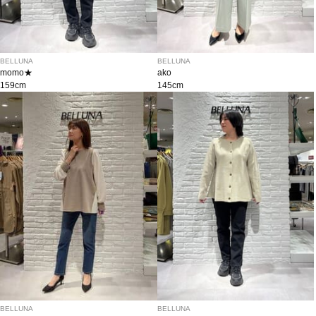
BELLUNA
BELLUNA
momo★
ako
159cm
145cm
BELLUNA
BELLUNA