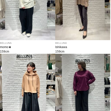
BELLUNA
BELLUNA
momo★
Ishikawa
159cm
159cm