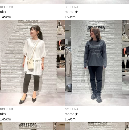
BELLUNA
BELLUNA
ako
momo★
145cm
159cm
BELLUNA
BELLUNA
ako
momo★
145cm
159cm