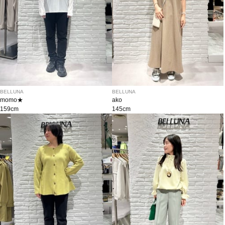
BELLUNA
BELLUNA
momo★
ako
159cm
145cm