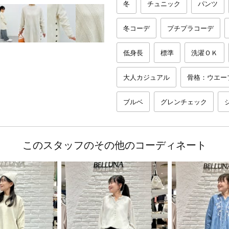
冬
チュニック
パンツ
冬コーデ
プチプラコーデ
低身長
標準
洗濯ＯＫ
大人カジュアル
骨格：ウエー
ブルベ
グレンチェック
このスタッフのその他のコーディネート