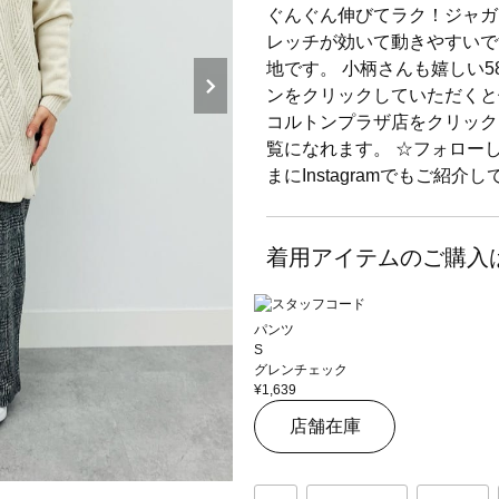
ぐんぐん伸びてラク！ジャガー
レッチが効いて動きやすいで
地です。 小柄さんも嬉しい5
ンをクリックしていただくと
コルトンプラザ店をクリック
覧になれます。 ☆フォロー
まにInstagramでもご紹介
着用アイテムのご購入
パンツ
S
グレンチェック
¥1,639
店舗在庫