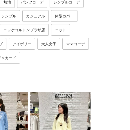
無地
パンツコーデ
シンプルコーデ
シンプル
カジュアル
体型カバー
ニッケコルトンプラザ店
ニット
ブ
アイボリー
大人女子
ママコーデ
ジャカード