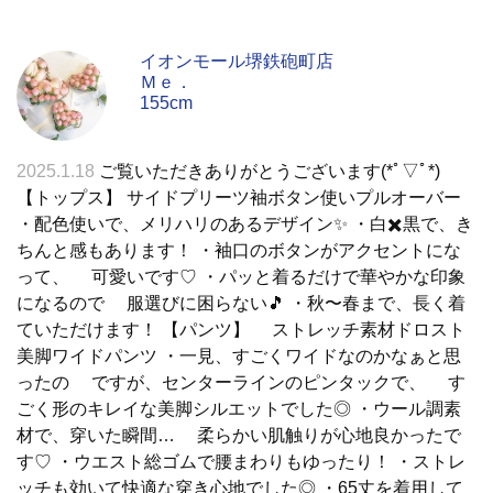
イオンモール堺鉄砲町店
Ｍｅ．
155cm
2025.1.18
ご覧いただきありがとうございます(*ﾟ▽ﾟ*)
【トップス】 サイドプリーツ袖ボタン使いプルオーバー
・配色使いで、メリハリのあるデザイン✨ ・白✖️黒で、き
ちんと感もあります！ ・袖口のボタンがアクセントにな
って、 可愛いです♡ ・パッと着るだけで華やかな印象
になるので 服選びに困らない🎵 ・秋〜春まで、長く着
ていただけます！ 【パンツ】 ストレッチ素材ドロスト
美脚ワイドパンツ ・一見、すごくワイドなのかなぁと思
ったの ですが、センターラインのピンタックで、 す
ごく形のキレイな美脚シルエットでした◎ ・ウール調素
材で、穿いた瞬間… 柔らかい肌触りが心地良かったで
す♡ ・ウエスト総ゴムで腰まわりもゆったり！ ・ストレ
ッチも効いて快適な穿き心地でした◎ ・65丈を着用して