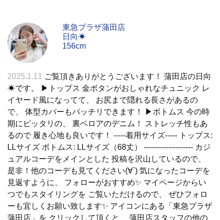
東急プラザ蒲田店
日向☀
156cm
2025.1.11
ご覧頂きありがとうございます！ 蒲田店の日向
☀です。 ▶︎トップス 金ボタンがおしゃれなチュニック レ
イヤード風になってて、 お尻まで隠れる長さがあるの
で、 体型カバーもバッチリできます！ ▶︎ボトムス 今の時
期にピッタリの、 裏ベロアのデニム！ ストレッチ性もあ
るので 履き心地も良いです！ -----着用サイズ----- トップス:
LLサイズ ボトムス: LLサイズ（68丈） -------------------- カジ
ュアルコーデをメインとした 投稿を沢山しているので、
是非！他のコーデも見てください(∀`) 気になったコーデを
見返すように、 フォローがおすすめ✨ マイページからい
つでもスタイリングを ご覧いただけるので、 ぜひフォロ
ーも宜しくお願い致します✨ アイコンにある「東急プラザ
蒲田店」を クリックして頂くと、 蒲田店スタッフの他の