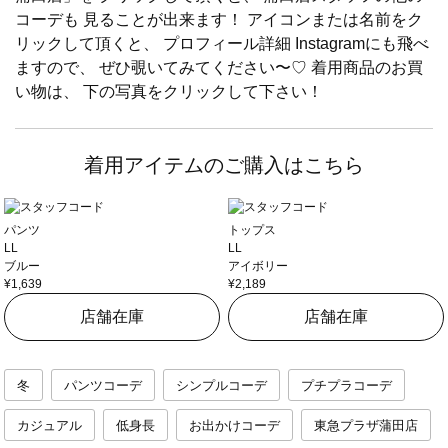
コーデも 見ることが出来ます！ アイコンまたは名前をク
リックして頂くと、 プロフィール詳細 Instagramにも飛べ
ますので、 ぜひ覗いてみてください〜♡ 着用商品のお買
い物は、 下の写真をクリックして下さい！
着用アイテムのご購入はこちら
パンツ
トップス
LL
LL
ブルー
アイボリー
¥1,639
¥2,189
店舗在庫
店舗在庫
冬
パンツコーデ
シンプルコーデ
プチプラコーデ
カジュアル
低身長
お出かけコーデ
東急プラザ蒲田店