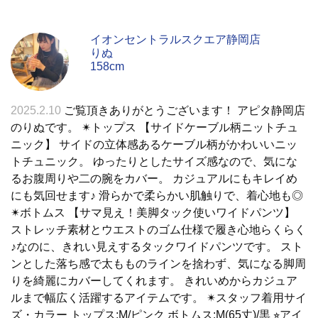
イオンセントラルスクエア静岡店
りぬ
158cm
2025.2.10
ご覧頂きありがとうございます！ アピタ静岡店
のりぬです。 ✴︎トップス 【サイドケーブル柄ニットチュ
ニック】 サイドの立体感あるケーブル柄がかわいいニッ
トチュニック。 ゆったりとしたサイズ感なので、気にな
るお腹周りや二の腕をカバー。 カジュアルにもキレイめ
にも気回せます♪ 滑らかで柔らかい肌触りで、着心地も◎
✴︎ボトムス 【サマ見え！美脚タック使いワイドパンツ】
ストレッチ素材とウエストのゴム仕様で履き心地らくらく
♪なのに、きれい見えするタックワイドパンツです。 スト
ンとした落ち感で太もものラインを捨わず、気になる脚周
りを綺麗にカバーしてくれます。 きれいめからカジュア
ルまで幅広く活躍するアイテムです。 ✴︎スタッフ着用サイ
ズ・カラー トップス:M/ピンク ボトムス:M(65丈)/黒 ⭐︎アイ