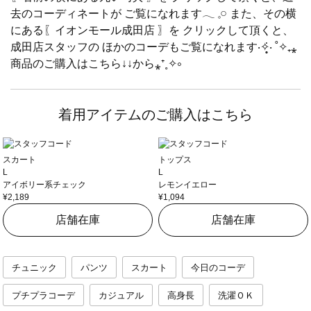
去のコーディネートが ご覧になれます𓂃 𓈒𓏸 また、その横
にある〖イオンモール成田店 〗を クリックして頂くと、
成田店スタッフの ほかのコーデもご覧になれます‧✧̣̥̇‧ ˚✧₊⁎
商品のご購入はこちら↓↓から⁎⁺˳✧༚
着用アイテムのご購入はこちら
スカート
トップス
L
L
アイボリー系チェック
レモンイエロー
¥2,189
¥1,094
店舗在庫
店舗在庫
チュニック
パンツ
スカート
今日のコーデ
プチプラコーデ
カジュアル
高身長
洗濯ＯＫ