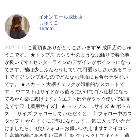
イオンモール成田店
しゅうこ
164cm
2025.1.15
ご覧頂きありがとうございます💓 成田店のしゅ
うこです。 ★トップス カシミヤのような肌触りで着心地
が良いです♪ センターラインのデザインがポイントになっ
てます。袖は少しふんわりしていて可愛らしさがあるニッ
トです♡ シンプルなのでどんなお洋服にも合わせやすい
です。 ★スカート 大柄チェックが印象的なスカートで
す！ ウエストはサイドから後ろにかけてゴム仕様になっ
てるから楽に履けます♪ ウエスト部分がタック使いで細見
えです♡ 【着用サイズ】 ★ トップス Lサイズ ★ ボトム
ス Lサイズ フォローしていただくと、 〖フォロー中のス
タッフ 〗から すぐにご覧になれます。 気に入っていただ
けましたら、 ぜひフォローお願いいたします❣️ アイコン
〖名前の横にある丸い写真 〗を クリックして頂くと、過