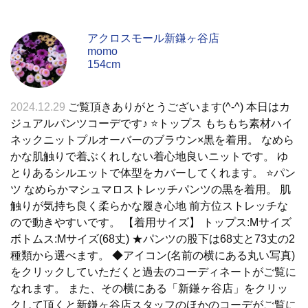
アクロスモール新鎌ヶ谷店
momo
154cm
2024.12.29
ご覧頂きありがとうございます(^-^) 本日はカ
ジュアルパンツコーデです♪ ⭐️トップス もちもち素材ハイ
ネックニットプルオーバーのブラウン×黒を着用。 なめら
かな肌触りで着ぶくれしない着心地良いニットです。 ゆ
とりあるシルエットで体型をカバーしてくれます。 ⭐️パン
ツ なめらかマシュマロストレッチパンツの黒を着用。 肌
触りが気持ち良く柔らかな履き心地 前方位ストレッチな
ので動きやすいです。 【着用サイズ】 トップス:Mサイズ
ボトムス:Mサイズ(68丈) ★パンツの股下は68丈と73丈の2
種類から選べます。 ◆アイコン(名前の横にある丸い写真)
をクリックしていただくと過去のコーディネートがご覧に
なれます。 また、その横にある「新鎌ヶ谷店」をクリッ
クして頂くと新鎌ヶ谷店スタッフのほかのコーデがご覧に