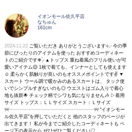
イオンモール佐久平店
なちゅん
161cm
2024.11.22
ご覧いただき ありがとうございます⟡.· 今の季
節にぴったりのアイテムを使った おすすめコーディネー
トのご紹介です❄ ̖́- ▲トップス 重ね着風のフリル使いが可
愛いアイテム😌 1枚で着ても、インナーとしても使えます
☺️ 柔らかく肌触りが良いのもオススメポイントです✌️ ▼
スカート ウール調で暖かみのあるスカートは、 タック使
いでシンプルすぎないのも◎ ウエストはゴム入りで着心
地も抜群🌟 チェック柄でシワも気になりません🎶 ▷着用
サイズ トップス：ＬＬサイズ スカート：Ｌサイズ
୨୧┈┈┈┈┈┈┈┈┈┈┈┈┈┈┈┈┈┈୨୧ “イオンモー
ル佐久平店”を押していただくと 他のスタッフのページが
出てきます！ 私が今までご紹介したコーディネートも ペ
ージ下の表示から ぜひぜひご覧ください♡