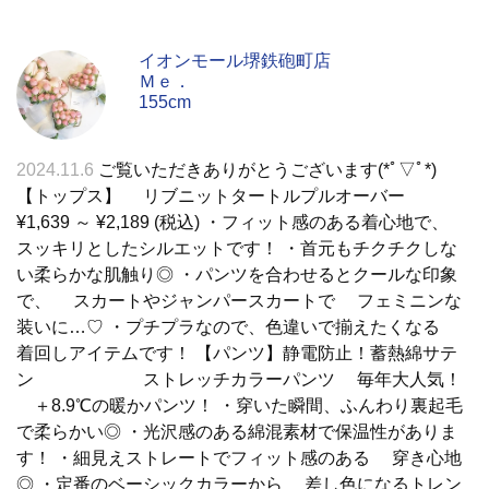
イオンモール堺鉄砲町店
Ｍｅ．
155cm
2024.11.6
ご覧いただきありがとうございます(*ﾟ▽ﾟ*)
【トップス】 リブニットタートルプルオーバー
¥1,639 ～ ¥2,189 (税込) ・フィット感のある着心地で、
スッキリとしたシルエットです！ ・首元もチクチクしな
い柔らかな肌触り◎ ・パンツを合わせるとクールな印象
で、 スカートやジャンパースカートで フェミニンな
装いに…♡ ・プチプラなので、色違いで揃えたくなる
着回しアイテムです！ 【パンツ】静電防止！蓄熱綿サテ
ン ストレッチカラーパンツ 毎年大人気！
＋8.9℃の暖かパンツ！ ・穿いた瞬間、ふんわり裏起毛
で柔らかい◎ ・光沢感のある綿混素材で保温性がありま
す！ ・細見えストレートでフィット感のある 穿き心地
◎ ・定番のベーシックカラーから 差し色になるトレン