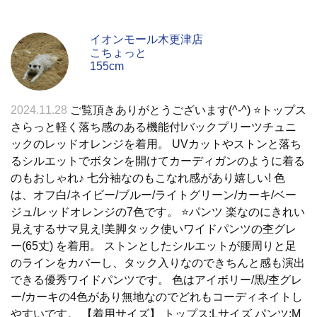
イオンモール木更津店
こちょっと
155cm
2024.11.28
ご覧頂きありがとうございます(^-^) ⭐️トップス
さらっと軽く落ち感のある機能付!バックプリーツチュニ
ックのレッドオレンジを着用。 UVカットやストンと落ち
るシルエットでボタンを開けてカーディガンのように着る
のもおしゃれ♪ 七分袖なのもこなれ感があり嬉しい! 色
は、オフ白/ネイビー/ブルー/ライトグリーン/カーキ/ベー
ジュ/レッドオレンジの7色です。 ⭐パンツ 楽なのにきれい
見えするサマ見え!美脚タック使いワイドパンツの杢グレ
ー(65丈) を着用。 ストンとしたシルエットが腰周りと足
のラインをカバーし、タック入りなのできちんと感も演出
できる優秀ワイドパンツです。 色はアイボリー/黒/杢グレ
ー/カーキの4色があり無地なのでどれもコーディネイトし
やすいです。 【着用サイズ】 トップス:Lサイズ パンツ:M