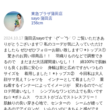
東急プラザ蒲田店
sayo 蒲田店
156cm
2024.10.17
蒲田店sayoです╰(*´︶`*)╯♡ ご覧いただきあ
りがとうございます♡ 私のコーデが気に入っていただけ
ましたら ぜひぜひフォローお願い致します♡ ◉トップス①
驚きのお買い得商品！！ 羽織りものなどで調整でき
るので まだまだ大活躍間違いなし！！ 綿100%で肌触
りも良くお肌に安心☆ 身幅は割と広めですがいつもの
サイズを 着用しました！ ◉トップス② 今回私は大人
顔サマ見えＴシャツを インナーとして着ました♡ 重
ね着するインナーによってイメージが 変わるのでヘビ
ロテ間違いなし！ シンプルなワンピの上でも良いです
ね☆ ◉ボトムス ウエストがゴムでストレスフリー！
肌触りの良い穿き心地で、センターの シームが縫って
あるのでアイロンが いらないのにきちんと感がでま