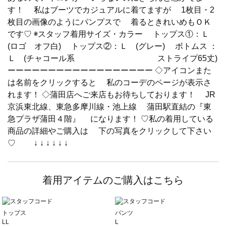
す！ 私はブーツでカジュアルに着てますが 1枚目・2
枚目の画像のようにパンプスで 着るときれいめもＯＫ
です♡ ◉スタッフ着用サイズ・カラー トップス①：Ｌ
(ロゴ オフ白) トップス②：Ｌ (グレー) ボトムス ：
Ｌ (チャコール系 ストライプ65丈)
ーーーーーーーーーーーーーーーーーー ◇アイコンまた
は名前をクリックすると 私のコーデのページが表示さ
れます！ ◇蒲田店へご来店もお待ちしております！ JR
京浜東北線、東急多摩川線・池上線 蒲田駅直結の『東
急プラザ蒲田４階』 になります！ ♡私の着用している
商品の詳細やご購入は 下の写真をクリックして下さい
♡ ↓ ↓ ↓ ↓ ↓ ↓
着用アイテムのご購入はこちら
トップス
パンツ
LL
L