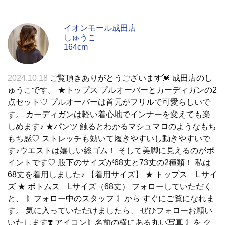
イオンモール成田店
しゅうこ
164cm
2024.10.18
ご覧頂きありがとうございます💓 成田店のし
ゅうこです。 ★トップス プルオーバーとカーディガンの2
点セット♡ プルオーバーは首元がフリルで可愛らしいで
す。 カーディガンは軽い着心地でインナーを変えても楽
しめます♪ ★パンツ 触るとわかるマシュマロのようなもち
もち感♡ ストレッチも効いて履きやすいし動きやすいで
す♪ウエストは嬉しい総ゴム！ そして美脚に見えるのがポ
イントです♡ 股下のサイズが68丈と73丈の2種類！ 私は
68丈を着用しました♪ 【着用サイズ】 ★ トップス L サイ
ズ ★ ボトムス Lサイズ（68丈） フォローしていただく
と、 〖フォロー中のスタッフ 〗から すぐにご覧になれま
す。 気に入っていただけましたら、 ぜひフォローお願い
いたします❣️ アイコン〖名前の横にある丸い写真 〗を ク