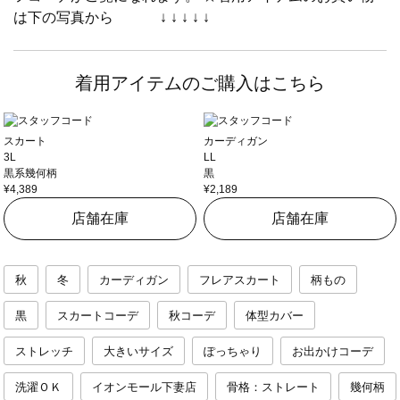
は下の写真から ↓ ↓ ↓ ↓ ↓
着用アイテムのご購入はこちら
スカート
カーディガン
3L
LL
黒系幾何柄
黒
¥4,389
¥2,189
店舗在庫
店舗在庫
秋
冬
カーディガン
フレアスカート
柄もの
黒
スカートコーデ
秋コーデ
体型カバー
ストレッチ
大きいサイズ
ぽっちゃり
お出かけコーデ
洗濯ＯＫ
イオンモール下妻店
骨格：ストレート
幾何柄