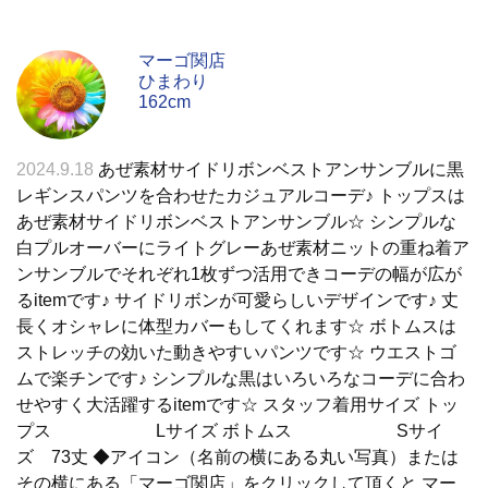
マーゴ関店
ひまわり
162cm
2024.9.18
あぜ素材サイドリボンベストアンサンブルに黒
レギンスパンツを合わせたカジュアルコーデ♪ トップスは
あぜ素材サイドリボンベストアンサンブル☆ シンプルな
白プルオーバーにライトグレーあぜ素材ニットの重ね着ア
ンサンブルでそれぞれ1枚ずつ活用できコーデの幅が広が
るitemです♪ サイドリボンが可愛らしいデザインです♪ 丈
長くオシャレに体型カバーもしてくれます☆ ボトムスは
ストレッチの効いた動きやすいパンツです☆ ウエストゴ
ムで楽チンです♪ シンプルな黒はいろいろなコーデに合わ
せやすく大活躍するitemです☆ スタッフ着用サイズ トッ
プス Lサイズ ボトムス Sサイ
ズ 73丈 ◆アイコン（名前の横にある丸い写真）または
その横にある「マーゴ関店」をクリックして頂くと マー