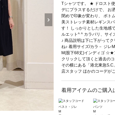
Tシャツです。 ★ ドロスト
デにプラスするだけで、 お
閉めで印象が変わり、 ボト
美ストレッチ素材レギンスパ
す！ しっかりとした生地感
ルエット^ ^ カラバリ、サ
♪ 商品説明は下に下がってクリ
ね♪ 着用サイズ/カラ－ ジレM
M(股下68丈)インディゴ 
クリックして頂くと過去のコ
その横にある「港北東急S.C.
店スタッフ ほかのコーデが
着用アイテムのご購入
ベスト・ジレ
パンツ
M
M