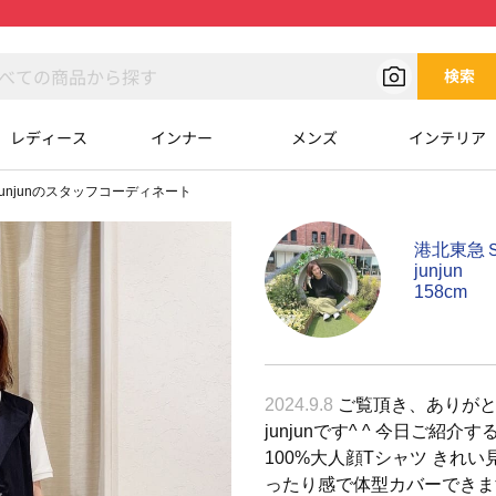
検索
レディース
インナー
メンズ
インテリア
junjunのスタッフコーディネート
港北東急Ｓ
junjun
158cm
2024.9.8
ご覧頂き、ありがと
junjunです^ ^ 今日ご紹
100%大人顔Tシャツ きれ
ったり感で体型カバーできま