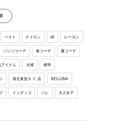
庫
ベスト
ナイロン
綿
レーヨン
パンツコーデ
春コーデ
夏コーデ
気アイテム
冷感
標準
ツ
港北東急Ｓ.Ｃ.店
BELLUNA
ブ
インディゴ
ジレ
大人女子