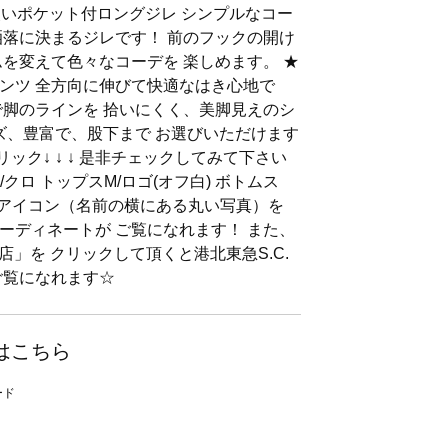
使いポケット付ロングジレ シンプルなコー
洒落に決まるジレです！ 前のフックの開け
ムを変えて色々なコーデを 楽しめます。 ★
ンツ 全方向に伸びて快適なはき心地で
で脚のラインを 拾いにくく、美脚見えのシ
イズ、豊富で、股下まで お選びいただけます
ック↓ ↓ ↓ 是非チェックしてみて下さい
/クロ トップスM/ロゴ(オフ白) ボトムス
☆★アイコン（名前の横にある丸い写真）を
ーディネートが ご覧になれます！ また、
店」を クリックして頂くと港北東急S.C.
ご覧になれます☆
はこちら