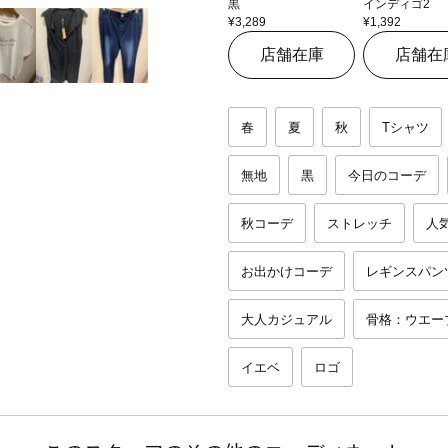
黒
インディゴ2
¥3,289
¥1,392
店舗在庫
店舗在
春
夏
秋
Tシャツ
無地
黒
今日のコーデ
秋コーデ
ストレッチ
人
お出かけコーデ
レギンスパン
大人カジュアル
骨格：ウエー
イエベ
ロゴ