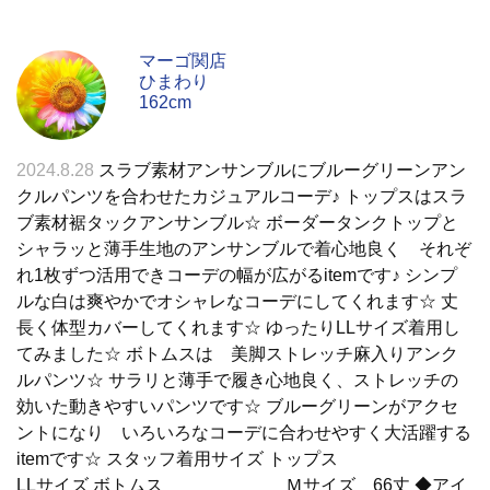
マーゴ関店
ひまわり
162cm
2024.8.28
スラブ素材アンサンブルにブルーグリーンアン
クルパンツを合わせたカジュアルコーデ♪ トップスはスラ
ブ素材裾タックアンサンブル☆ ボーダータンクトップと
シャラッと薄手生地のアンサンブルで着心地良く それぞ
れ1枚ずつ活用できコーデの幅が広がるitemです♪ シンプ
ルな白は爽やかでオシャレなコーデにしてくれます☆ 丈
長く体型カバーしてくれます☆ ゆったりLLサイズ着用し
てみました☆ ボトムスは 美脚ストレッチ麻入りアンク
ルパンツ☆ サラリと薄手で履き心地良く、ストレッチの
効いた動きやすいパンツです☆ ブルーグリーンがアクセ
ントになり いろいろなコーデに合わせやすく大活躍する
itemです☆ スタッフ着用サイズ トップス
LLサイズ ボトムス Ｍサイズ 66丈 ◆アイ