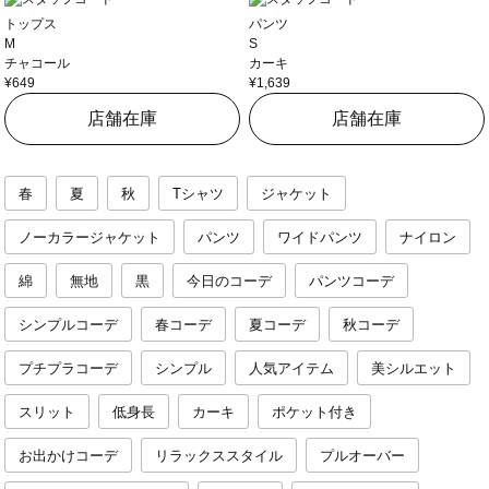
トップス
パンツ
M
S
チャコール
カーキ
¥649
¥1,639
店舗在庫
店舗在庫
春
夏
秋
Tシャツ
ジャケット
ノーカラージャケット
パンツ
ワイドパンツ
ナイロン
綿
無地
黒
今日のコーデ
パンツコーデ
シンプルコーデ
春コーデ
夏コーデ
秋コーデ
プチプラコーデ
シンプル
人気アイテム
美シルエット
スリット
低身長
カーキ
ポケット付き
お出かけコーデ
リラックススタイル
プルオーバー