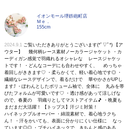
イオンモール堺鉄砲町店
Ｍｅ．
155cm
2024.9.1
ご覧いただきありがとうございます(*ﾟ▽ﾟ*) 【ア
ウター】 幾何柄レース素材ノーカラージャケット ・カ
ーディガン感覚で羽織れるオシャレな レースジャケッ
トです！ ・どんなコーデにも合わせやすく、 めっちゃ
着回しがききます♡ ・柔らかくて、軽い着心地です◎ ・
繊細なレースデザインで、着るだけで 華やかさがUPし
ます⤴︎ ・ぽわんとしたボリューム袖で、全体に 丸みを帯
びたフォルムが可愛いです♡ ・透け感があって涼しげな
ので、春夏の 羽織りとしてマストアイテム🎵 ・晩夏も
まだまだ大活躍！ 【トップス】汗ジミ対策！
ハイネックプルオーバー ・綿混素材で、着心地ラクち
ん！ ・汗をかいても、表面に分かりにくい仕様に なっ
ています◎◎ ・プチハイネックで、きちんと感のある