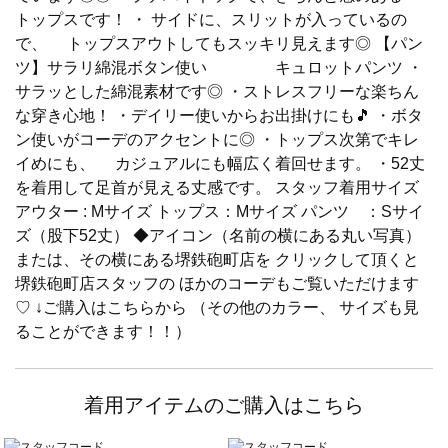
トップスです！ ・ サイドに、スリットが入っているの
で、 トップスアウトしてもスッキリ見えます◎ 【パン
ツ】サラリ綿混ボタン使い キュロットパンツ ・
サラッとした綿混素材です◎ ・ストレスフリーな楽ちん
な穿き心地！ ・デイリー使いからお出掛けにも🎵 ・ボタ
ン使いがコーデのアクセントに◎ ・トップス次第でキレ
イめにも、 カジュアルにも幅広く着回せます。 ・52丈
を着用して足首が見える丈感です。 スタッフ着用サイズ
アウター : Mサイズ トップス：Mサイズ パンツ ：Sサイ
ズ（股下52丈） ◆アイコン（名前の横にある丸い写真）
または、その横にある堺鉄砲町店を クリックして頂くと
堺鉄砲町店スタッフの ほかのコーデもご覧いただけます
♡ ↓ご購入はこちらから （その他のカラー、 サイズも見
ることができます！！）
着用アイテムのご購入はこちら