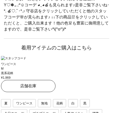
Y♡✽.｡.:*☺︎コーデ ◕‿◕🍎も見られます♪是非ご覧下さいね･
*.‬ 🍎♡.ﾟ･*.♪ 守谷店をクリックしていただくと他のスタッ
フコーデ🌸が見られます♪ ↓↓下の商品👚をクリックしてい
ただくと、ご購入出来ます！他の色👗も豊富に御用意して
ますので、是非ご覧下さい*\(^o^)/*
着用アイテムのご購入はこちら
ワンピース
M
黒系花柄
¥1,969
店舗在庫
夏
ワンピース
無地
花柄
白
黒