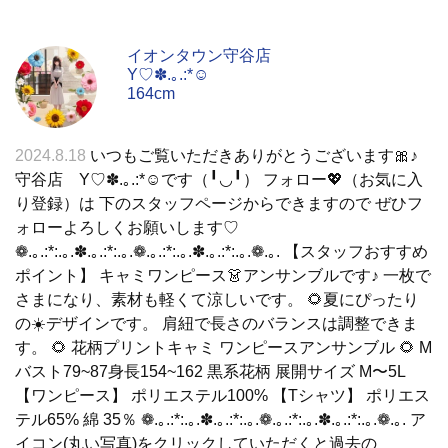
イオンタウン守谷店
Y♡✽.｡.:*☺︎
164cm
2024.8.18
いつもご覧いただきありがとうございます🎀♪
守谷店 Y♡✽.｡.:*☺︎です（╹◡╹） フォロー💖（お気に入
り登録）は 下のスタッフページからできますので ぜひフ
ォローよろしくお願いします♡
❁.｡.:*:.｡.✽.｡.:*:.｡.❁.｡.:*:.｡.✽.｡.:*:.｡.❁.｡. 【スタッフおすすめ
ポイント】 キャミワンピース👗アンサンブルです♪ 一枚で
さまになり、素材も軽くて涼しいです。 🌻夏にぴったり
の☀️デザインです。 肩紐で長さのバランスは調整できま
す。 🌻 花柄プリントキャミ ワンピースアンサンブル 🌻 M
バスト79~87身長154~162 黒系花柄 展開サイズ M〜5L
【ワンピース】 ポリエステル100% 【Tシャツ】 ポリエス
テル65% 綿 35％ ❁.｡.:*:.｡.✽.｡.:*:.｡.❁.｡.:*:.｡.✽.｡.:*:.｡.❁.｡. ア
イコン(丸い写真)をクリックしていただくと過去の