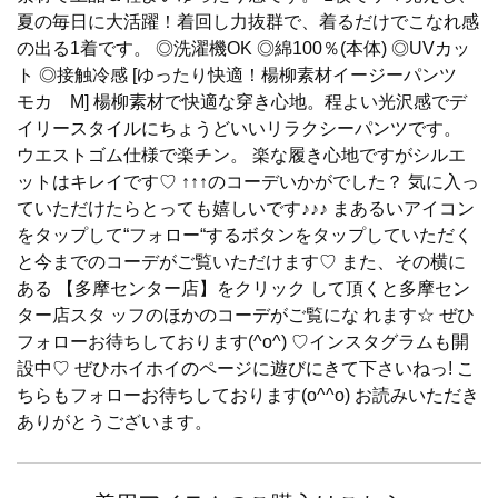
夏の毎日に大活躍！着回し力抜群で、着るだけでこなれ感
の出る1着です。 ◎洗濯機OK ◎綿100％(本体) ◎UVカッ
ト ◎接触冷感 [ゆったり快適！楊柳素材イージーパンツ
モカ M] 楊柳素材で快適な穿き心地。程よい光沢感でデ
イリースタイルにちょうどいいリラクシーパンツです。
ウエストゴム仕様で楽チン。 楽な履き心地ですがシルエ
ットはキレイです♡ ↑↑↑のコーデいかがでした？ 気に入っ
ていただけたらとっても嬉しいです♪♪♪ まあるいアイコン
をタップして“フォロー“するボタンをタップしていただく
と今までのコーデがご覧いただけます♡ また、その横に
ある 【多摩センター店】をクリック して頂くと多摩セン
ター店スタ ッフのほかのコーデがご覧にな れます☆ ぜひ
フォローお待ちしております(^o^) ♡インスタグラムも開
設中♡ ぜひホイホイのページに遊びにきて下さいねっ! こ
ちらもフォローお待ちしております(o^^o) お読みいただき
ありがとうございます。