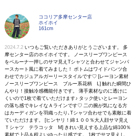
ココリア多摩センター店
ホイホイ
161cm
2024.7.2
いつもご覧いただきありがとうございます。 多
摩センター店のホイホイです。 ノースリーブワンピース
をベルーナ一押しのサマ見えTシャツと合わせてジャンパ
ースカート風に着てみました！ ボトムはワイドパンツ合
わせでカジュアルガーリースタイルです♡ [レーヨン素材
ノースリーブワンピース ブルー系花柄 L] 触れた瞬間ひ
んやり！接触冷感機能付きです。 薄手素材なのに透けに
くいので1枚で着ていただけます♪ タック使いとレーヨン
の落ち感でキレイなＡラインです♡ 二の腕が気になる方
はカーディガンを羽織ったり､Tシャツ合わせでも素敵に着
ていただけます。 [ヒンヤリ！綿１００％大人顔サマ見え
Ｔシャツ テラコッタ M] きれい見えする上品な綿100％
素材で上品＆程よいゆったり感です。 1枚でサマ見えし、