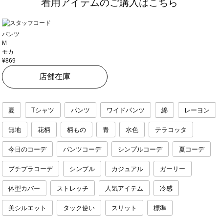
着用アイテムのご購入はこちら
パンツ
M
モカ
¥869
店舗在庫
夏
Tシャツ
パンツ
ワイドパンツ
綿
レーヨン
無地
花柄
柄もの
青
水色
テラコッタ
今日のコーデ
パンツコーデ
シンプルコーデ
夏コーデ
プチプラコーデ
シンプル
カジュアル
ガーリー
体型カバー
ストレッチ
人気アイテム
冷感
美シルエット
タック使い
スリット
標準