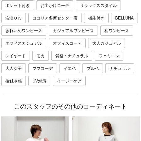
ポケット付き
お出かけコーデ
リラックススタイル
洗濯ＯＫ
ココリア多摩センター店
機能付き
BELLUNA
きれいめワンピース
カジュアルワンピース
柄ワンピース
オフィスカジュアル
オフィスコーデ
大人カジュアル
レイヤード
モカ
骨格：ナチュラル
フェミニン
大人女子
ママコーデ
イエベ
ブルベ
ナチュラル
接触冷感
UV対策
イージーケア
このスタッフのその他のコーディネート