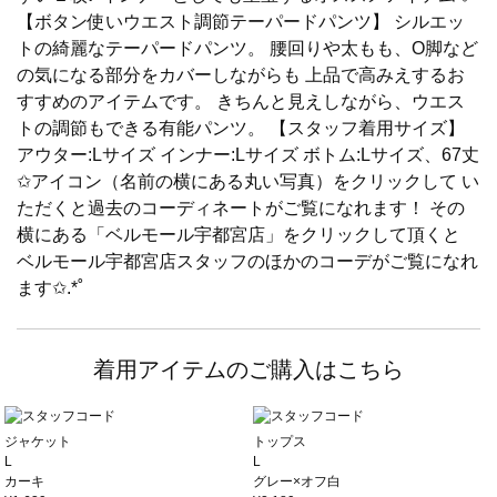
【ボタン使いウエスト調節テーパードパンツ】 シルエッ
トの綺麗なテーパードパンツ。 腰回りや太もも、O脚など
の気になる部分をカバーしながらも 上品で高みえするお
すすめのアイテムです。 きちんと見えしながら、ウエス
トの調節もできる有能パンツ。 【スタッフ着用サイズ】
アウター:Lサイズ インナー:Lサイズ ボトム:Lサイズ、67丈
✩アイコン（名前の横にある丸い写真）をクリックして い
ただくと過去のコーディネートがご覧になれます！ その
横にある「ベルモール宇都宮店」をクリックして頂くと
ベルモール宇都宮店スタッフのほかのコーデがご覧になれ
ます✩.*˚
着用アイテムのご購入はこちら
ジャケット
トップス
L
L
カーキ
グレー×オフ白