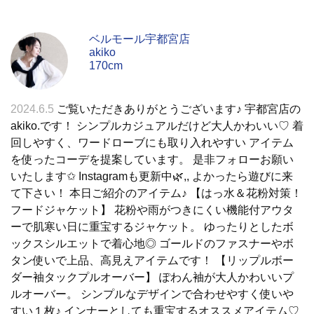
ベルモール宇都宮店
akiko
170cm
2024.6.5
ご覧いただきありがとうございます♪ 宇都宮店の
akiko.です！ シンプルカジュアルだけど大人かわいい♡ 着
回しやすく、ワードローブにも取り入れやすい アイテム
を使ったコーデを提案しています。 是非フォローお願い
いたします✩︎ Instagramも更新中🌿,, よかったら遊びに来
て下さい！ 本日ご紹介のアイテム♪ 【はっ水＆花粉対策！
フードジャケット】 花粉や雨がつきにくい機能付アウタ
ーで肌寒い日に重宝するジャケット。 ゆったりとしたボ
ックスシルエットで着心地◎ ゴールドのファスナーやボ
タン使いで上品、高見えアイテムです！ 【リップルボー
ダー袖タックプルオーバー】 ぽわん袖が大人かわいいプ
ルオーバー。 シンプルなデザインで合わせやすく使いや
すい１枚♪ インナーとしても重宝するオススメアイテム♡