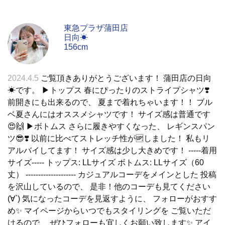
東急プラザ蒲田店
日向☀
156cm
2024.4.5
ご覧頂きありがとうございます！ 蒲田店の日向
☀です。 ▶︎トップス 春にぴったりのストライプシャツ❣️
前開きにも出来るので、 夏まで着れちゃいます！！ ブル
ベ夏さんにはオススメシャツです！ サイズ感は普通です
😍🙌 ▶︎ボトムス さらに履きやすくなった、 レギンスパン
ツ😎❣️ 以前に比べてストレッチ性が🆙しました！ 私もリ
アルバイしてます！ サイズ感は少し大きめです！ -----着用
サイズ----- トップス: LLサイズ ボトムス: LLサイズ（60
丈） -------------------- カジュアルコーデをメインとした 投稿
を沢山しているので、 是非！他のコーデも見てください
(∀`) 気になったコーデを見返すように、 フォローがおすす
め✨ マイページからいつでもスタイリングを ご覧いただ
けるので、 ぜひフォローも宜しくお願い致します✨ アイ