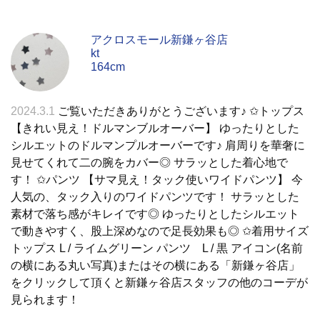
アクロスモール新鎌ヶ谷店
kt
164cm
2024.3.1
ご覧いただきありがとうございます♪ ✩トップス
【きれい見え！ドルマンブルオーバー】 ゆったりとした
シルエットのドルマンプルオーバーです♪ 肩周りを華奢に
見せてくれて二の腕をカバー◎ サラッとした着心地で
す！ ✩パンツ 【サマ見え！タック使いワイドパンツ】 今
人気の、タック入りのワイドパンツです！ サラッとした
素材で落ち感がキレイです◎ ゆったりとしたシルエット
で動きやすく、股上深めなので足長効果も◎ ✩着用サイズ
トップス L / ライムグリーン パンツ L / 黒 アイコン(名前
の横にある丸い写真)またはその横にある「新鎌ヶ谷店」
をクリックして頂くと新鎌ヶ谷店スタッフの他のコーデが
見られます！