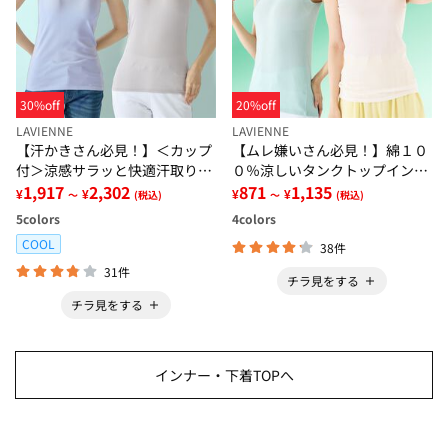
30%off
20%off
LAVIENNE
LAVIENNE
【汗かきさん必見！】＜カップ
【ムレ嫌いさん必見！】綿１０
付＞涼感サラッと快適汗取りタ
０％涼しいタンクトップインナ
ンクトップインナー＜さらりラ
1,917
2,302
ー＜さらりラボ＞
871
1,135
¥
¥
¥
¥
～
(税込)
～
(税込)
ボ＞
5
colors
4
colors
COOL
38件
31件
チラ見をする
チラ見をする
インナー・下着TOPへ