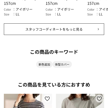
157cm
157cm
157cm
アイボリー
アイボリー
アイ
Color
Color
Color
LL
LL
LL
Size
Size
Size
スタッフコーディネートをもっと見る
この商品のキーワード
新色追加
体型カバー
この商品を見ている方におすすめ