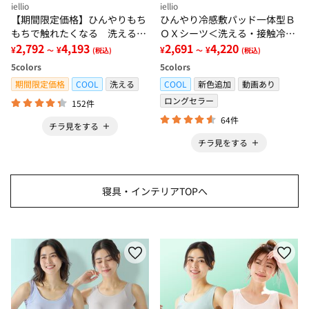
iellio
iellio
【期間限定価格】ひんやりもち
ひんやり冷感敷パッド一体型Ｂ
もちで触れたくなる 洗えるラ
ＯＸシーツ＜洗える・接触冷
グ＜低反発・滑りにくい・接触
2,792
4,193
感・抗菌防臭・時短・家事楽・
2,691
4,220
¥
¥
¥
¥
～
(税込)
～
(税込)
冷感・防ダニ・カーペット＞
ボックスシーツ・寝苦しさ対策
5
colors
5
colors
＞
期間限定価格
COOL
洗える
COOL
新色追加
動画あり
ロングセラー
152件
64件
チラ見をする
チラ見をする
寝具・インテリアTOPへ