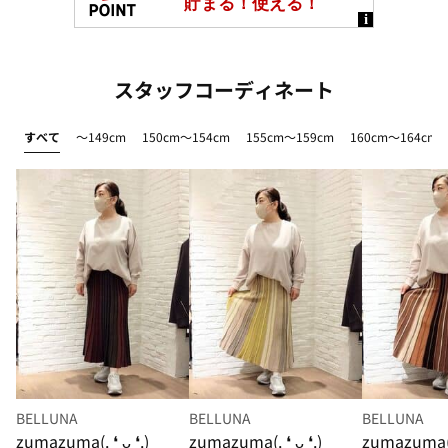
スタッフコーディネート
すべて
～149cm
150cm～154cm
155cm～159cm
160cm～164cm
BELLUNA
BELLUNA
BELLUNA
zumazuma(. ❛ ᴗ ❛.)
zumazuma(. ❛ ᴗ ❛.)
zumazuma(. 