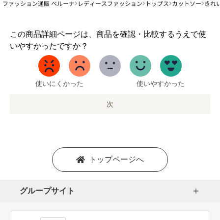
ファッション通販 ベルーナ
レディースファッション
トップス
カットソー
きれ
1
この商品詳細ページは、商品を確認・比較するうえで使
か
いやすかったですか？
ら
5
ま
で
使いにくかった
使いやすかった
の
オ
次
プ
シ
ョ
ン
を
トップページへ
選
択
し
グループサイト
ま
す。
1