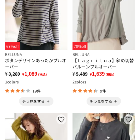
67%off
70%off
BELLUNA
BELLUNA
ボタンデザインあったかプルオ
【Ｌａｇｒｉｌｕａ】斜め切替
ーバー
バルーンプルオーバー
1,089
1,639
¥ 3,289
¥ 5,489
¥
¥
(税込)
(税込)
1
colors
2
colors
19件
9件
チラ見をする
チラ見をする