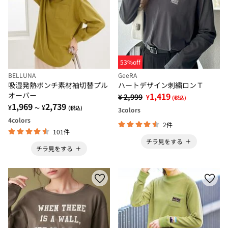
53%off
BELLUNA
GeeRA
吸湿発熱ポンチ素材袖切替プル
ハートデザイン刺繍ロンＴ
オーバー
1,419
¥ 2,999
¥
(税込)
1,969
2,739
¥
¥
～
(税込)
3
colors
4
colors
2件
101件
チラ見をする
チラ見をする