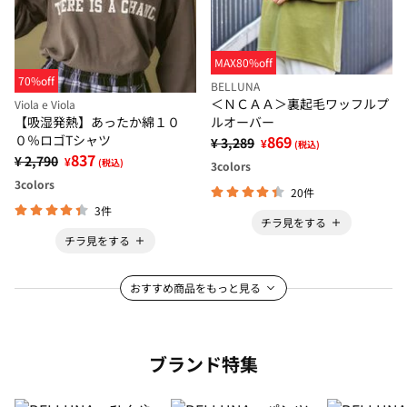
MAX80%off
70%off
BELLUNA
＜ＮＣＡＡ＞裏起毛ワッフルプ
Viola e Viola
ルオーバー
【吸湿発熱】あったか綿１０
869
０％ロゴTシャツ
¥ 3,289
¥
(税込)
837
¥ 2,790
¥
(税込)
3
colors
3
colors
20件
3件
チラ見をする
チラ見をする
おすすめ商品をもっと見る
ブランド特集