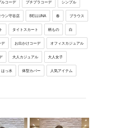
プルコーデ
プチプラコーデ
シンプル
タウン守谷店
BELLUNA
春
ブラウス
ト
タイトスカート
柄もの
白
ーデ
お出かけコーデ
オフィスカジュアル
デ
大人カジュアル
大人女子
はっ水
体型カバー
人気アイテム