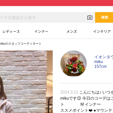
検索
レディース
インナー
メンズ
インテリア
mikuのスタッフコーディネート
イオンタ
miku
157cm
2024.3.12
こんにちは♪ いつ
mikuです😉 今日のコーデはこ
ト M インナー M
ススメポイント❤️ ●マウ