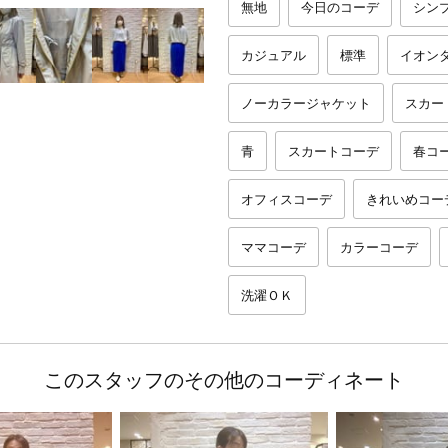
無地
今日のコーデ
シン
カジュアル
標準
イオン
ノーカラージャケット
スカー
青
スカートコーデ
春コ
オフィスコーデ
きれいめコー
ママコーデ
カラーコーデ
洗濯ＯＫ
このスタッフのその他のコーディネート