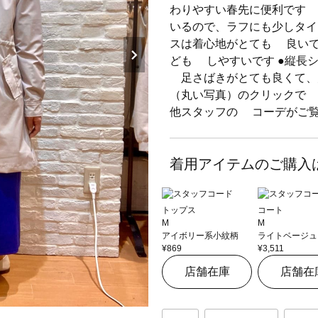
わりやすい春先に便利です
いるので、ラフにも少しタイ
スは着心地がとても 良い
ども しやすいです ●縦長
足さばきがとても良くて、大
（丸い写真）のクリックで 
他スタッフの コーデがご
着用アイテムのご購入
トップス
コート
M
M
アイボリー系小紋柄
ライトベージュ
¥869
¥3,511
店舗在庫
店舗在