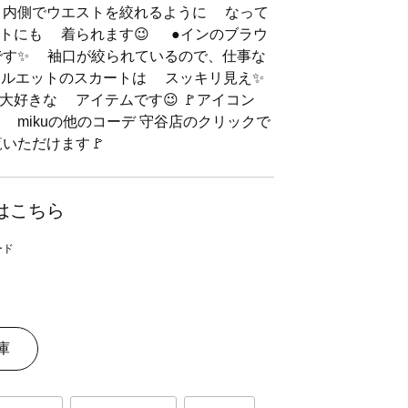
 内側でウエストを絞れるように なって
トにも 着られます😉 ●インのブラウ
です✨ 袖口が絞られているので、仕事な
シルエットのスカートは スッキリ見え✨
好きな アイテムです😉 🚩アイコン
mikuの他のコーデ 守谷店のクリックで
覧いただけます🚩
はこちら
庫