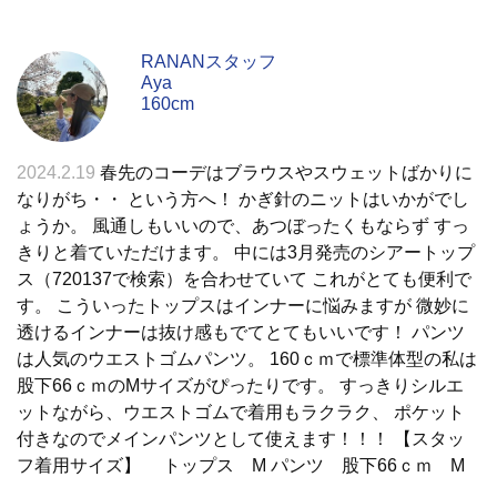
RANANスタッフ
Aya
160cm
2024.2.19
春先のコーデはブラウスやスウェットばかりに
なりがち・・ という方へ！ かぎ針のニットはいかがでし
ょうか。 風通しもいいので、あつぼったくもならず すっ
きりと着ていただけます。 中には3月発売のシアートップ
ス（720137で検索）を合わせていて これがとても便利で
す。 こういったトップスはインナーに悩みますが 微妙に
透けるインナーは抜け感もでてとてもいいです！ パンツ
は人気のウエストゴムパンツ。 160ｃｍで標準体型の私は
股下66ｃｍのMサイズがぴったりです。 すっきりシルエ
ットながら、ウエストゴムで着用もラクラク、 ポケット
付きなのでメインパンツとして使えます！！！ 【スタッ
フ着用サイズ】 トップス M パンツ 股下66ｃｍ M