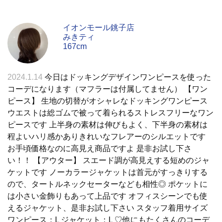
イオンモール銚子店
みきティ
167cm
2024.1.14
今日はドッキングデザインワンピースを使った
コーデになります（マフラーは付属してません） 【ワン
ピース】 生地の切替がオシャレなドッキングワンピース
ウエストは総ゴムで被って着られるストレスフリーなワン
ピースです 上半身の素材は伸びもよく、下半身の素材は
程よいハリ感かありきれいなフレアーのシルエットです
お手頃価格なのに高見え商品ですよ 是非お試し下さ
い！！ 【アウター】 スエード調が高見えする短めのジャ
ケットです ノーカラージャケットは首元がすっきりする
ので、タートルネックセーターなども相性◎ ポケットに
は小さい金飾りもあって上品です オフィスシーンでも使
えるジャケット、是非お試し下さい スタッフ着用サイズ
ワンピース：L ジャケット：L ♡他にもたくさんのコーデ