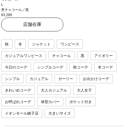
L
杢チャコール／黒
¥3,289
店舗在庫
秋
冬
ジャケット
ワンピース
カジュアルワンピース
チャコール
黒
アイボリー
今日のコーデ
シンプルコーデ
秋コーデ
冬コーデ
シンプル
カジュアル
ガーリー
お出かけコーデ
きれいめコーデ
大人カジュアル
大人女子
お呼ばれコーデ
体型カバー
ポケット付き
イオンモール銚子店
大きいサイズ