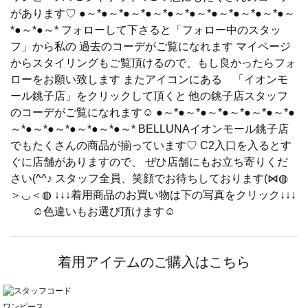
があります♡ ●～*●～*●～*●～*●～*●～*●～*●～*●～*●～
*●～*●～* フォローして下さると「フォロー中のスタッ
フ」から私の 過去のコーデがご覧になれます マイページ
からスタイリングもご覧頂けるので、もし良かったらフォ
ローをお願い致します またアイコンにある 「イオンモ
ール銚子店」をクリックして頂くと 他の銚子店スタッフ
のコーデがご覧になれます☺ ●～*●～*●～*●～*●～*●～*●
～*●～*●～*●～*●～*●～* BELLUNAイオンモール銚子店
でもたくさんの商品が揃っています♡ C2入口を入るとす
ぐに店舗がありますので、 ぜひ店舗にもお立ち寄りくだ
さい(^^♪ スタッフ全員、笑顔でお待ちしております(⋈◍
＞◡＜◍ ↓↓↓着用商品のお買い物は下の写真をクリック↓↓↓
☺色違いもお選び頂けます☺
着用アイテムのご購入はこちら
ワンピース