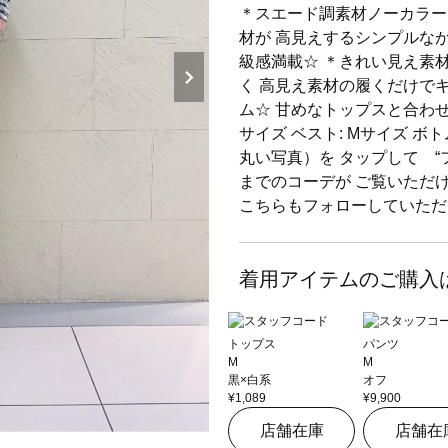
＊スエード調素材ノーカラー
材が 高見えするシンプルな
級感満載☆ ＊きれい見え素
く 高見え素材の履くだけで
ム☆ 甘めなトップスと合わせ
サイズ ベスト: Mサイズ ボ
丸い写真）を タップして “
までのコーデが ご覧いただけま
こちらもフォローしていただ
着用アイテムのご購入
トップス
パンツ
M
M
黒×白系
オフ
¥1,089
¥9,900
店舗在庫
店舗在