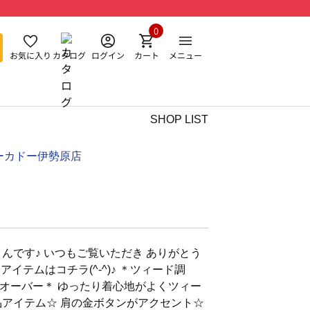
0
お気に入り
カタログ
ログイン
カート
メニュー
SHOP LIST
ーカドー伊勢原店
んです♪ いつもご覧いただき ありがとう
介アイテムはコチラ(^-^)♪ ＊ツィード調
バー＊ ゆったり着心地がよくツィー
品アイテム☆ 肩の金ボタンがアクセント☆