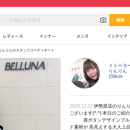
検索
レディース
インナー
メンズ
インテリア
りんりんのスタッフコーディネート
イトーヨ
りんりん
159cm
2023.12.22
伊勢原店のりんり
ございます(^.^) 本日のご紹
肩ボタンデザインプルオー
ド素材が 高見えする大人上