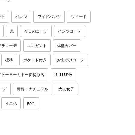
ット
パンツ
ワイドパンツ
ツイード
黒
今日のコーデ
パンツコーデ
プラコーデ
エレガント
体型カバー
標準
ポケット付き
お出かけコーデ
イトーヨーカドー伊勢原店
BELLUNA
ーデ
骨格：ナチュラル
大人女子
イエベ
配色