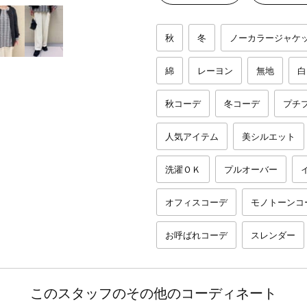
秋
冬
ノーカラージャケ
綿
レーヨン
無地
白
秋コーデ
冬コーデ
プチ
人気アイテム
美シルエット
洗濯ＯＫ
プルオーバー
オフィスコーデ
モノトーンコ
お呼ばれコーデ
スレンダー
このスタッフのその他のコーディネート