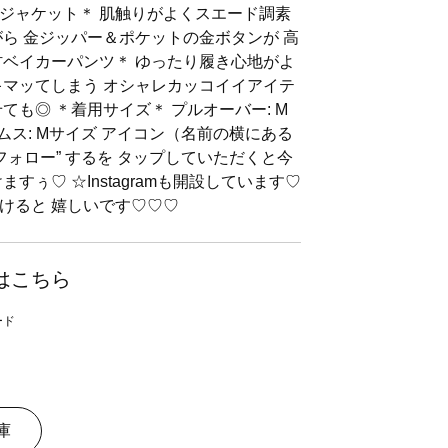
ジャケット＊ 肌触りがよくスエード調素
がら 金ジッパー＆ポケットの金ボタンが 高
材ベイカーパンツ＊ ゆったり履き心地がよ
キマッてしまう オシャレカッコイイアイテ
ても◎ ＊着用サイズ＊ プルオーバー: M
トムス: Mサイズ アイコン（名前の横にある
フォロー” するを タップしていただくと今
すぅ♡ ☆Instagramも開設しています♡
けると 嬉しいです♡♡♡
はこちら
庫